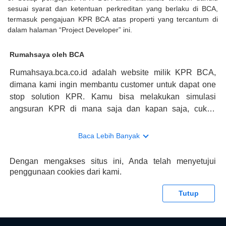
sesuai syarat dan ketentuan perkreditan yang berlaku di BCA,
termasuk pengajuan KPR BCA atas properti yang tercantum di
dalam halaman “Project Developer” ini.
Rumahsaya oleh BCA
Rumahsaya.bca.co.id adalah website milik KPR BCA,
dimana kami ingin membantu customer untuk dapat one
stop solution KPR. Kamu bisa melakukan simulasi
angsuran KPR di mana saja dan kapan saja, cukup
kunjungi rumahsaya.bca.co.id. Jika membutuhkan
konsultasi mengenai KPR, maka ada layanan live chat
Baca Lebih Banyak
dengan Halo BCA yang siap membantu. Nah, tak hanya
memberikan keuntungan yang berlipat, persyaratan
Dengan mengakses situs ini, Anda telah menyetujui
pengajuan KPR BCA juga sangat mudah, kamu bisa cek
penggunaan cookies dari kami.
syaratnya di rumahsaya.bca.co.id. Apabila kamu bertanya
tentang properti disini BCA hanya sebagai pihak
Tutup
penghubung kamu dengan pihak lain, BCA tidak
bertanggung jawab terhadap informasi yang rekanan