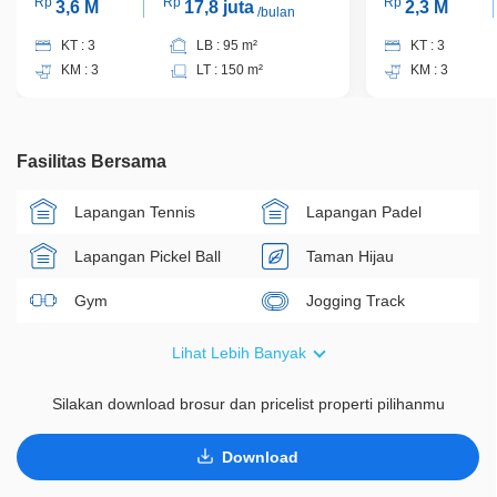
Rp
Rp
Rp
3,6 M
17,8 juta
2,3 M
/bulan
KT : 3
LB : 95 m²
KT : 3
KM : 3
LT : 150 m²
KM : 3
Fasilitas Bersama
Lapangan Tennis
Lapangan Padel
Lapangan Pickel Ball
Taman Hijau
Gym
Jogging Track
Area Bermain
Keamanan 24 Jam
Lihat Lebih Banyak
Silakan download brosur dan pricelist properti pilihanmu
Download