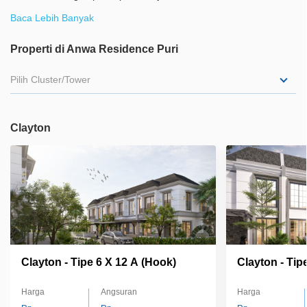
ternama, bandara & akses tol yang dapat menghubungkan jalan
Baca Lebih Banyak
menuju penjuru Ibukota.
Properti di Anwa Residence Puri
Pilih Cluster/Tower
Clayton
Clayton - Tipe 6 X 12 A (Hook)
Clayton - Tip
Harga
Angsuran
Harga