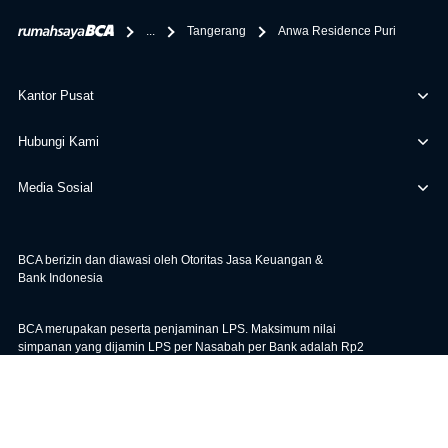
berikan selain yang bisa di verifikasi oleh BCA.
...
Tangerang
Anwa Residence Puri
Kantor Pusat
Hubungi Kami
Media Sosial
BCA berizin dan diawasi oleh Otoritas Jasa Keuangan &
Bank Indonesia
BCA merupakan peserta penjaminan LPS. Maksimum nilai
simpanan yang dijamin LPS per Nasabah per Bank adalah Rp2
miliar. Untuk cek Tingkat Bunga Penjaminan LPS, klik
di sini
.
|
|
Bunga KPR
Kebijakan
Syarat & Ketentuan
Maaf, sistem sedang sibuk. Silakan muat ulang halaman