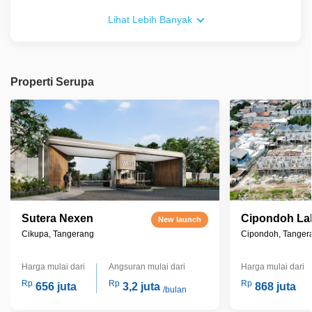
Free Toren Air
Lihat Lebih Banyak
Free Mesin Pompa (Semi Jet Pump)
Free Biaya Surat2 (Untuk cara bayar KPR)
Properti Serupa
Sutera Nexen
Cipondoh La
New launch
Cikupa, Tangerang
Cipondoh, Tanger
Harga mulai dari
Angsuran mulai dari
Harga mulai dari
Rp
Rp
Rp
656 juta
3,2 juta
868 juta
/bulan