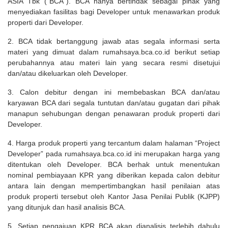
ASIA Tbk (“BCA”). BCA hanya bertindak sebagai pihak yang
menyediakan fasilitas bagi Developer untuk menawarkan produk
properti dari Developer.
2. BCA tidak bertanggung jawab atas segala informasi serta
materi yang dimuat dalam rumahsaya.bca.co.id berikut setiap
perubahannya atau materi lain yang secara resmi disetujui
dan/atau dikeluarkan oleh Developer.
3. Calon debitur dengan ini membebaskan BCA dan/atau
karyawan BCA dari segala tuntutan dan/atau gugatan dari pihak
manapun sehubungan dengan penawaran produk properti dari
Developer.
4. Harga produk properti yang tercantum dalam halaman “Project
Developer” pada rumahsaya.bca.co.id ini merupakan harga yang
ditentukan oleh Developer. BCA berhak untuk menentukan
nominal pembiayaan KPR yang diberikan kepada calon debitur
antara lain dengan mempertimbangkan hasil penilaian atas
produk properti tersebut oleh Kantor Jasa Penilai Publik (KJPP)
yang ditunjuk dan hasil analisis BCA.
5. Setiap pengajuan KPR BCA akan dianalisis terlebih dahulu