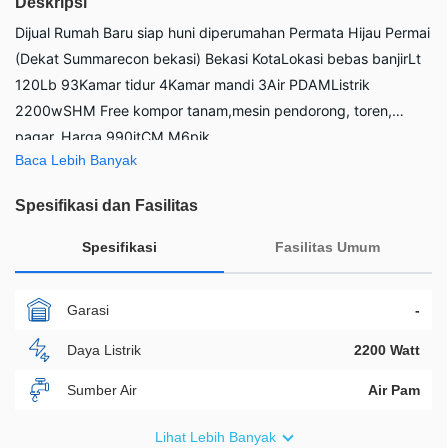
Deskripsi
Dijual Rumah Baru siap huni diperumahan Permata Hijau Permai
(Dekat Summarecon bekasi) Bekasi KotaLokasi bebas banjirLt
120Lb 93Kamar tidur 4Kamar mandi 3Air PDAMListrik
2200wSHM Free kompor tanam,mesin pendorong, toren,
pagar. Harga 990jtCM M6pik
Baca Lebih Banyak
Spesifikasi dan Fasilitas
Spesifikasi
Fasilitas Umum
Garasi
-
Daya Listrik
2200 Watt
Sumber Air
Air Pam
Furnish
Non Furnished
Lihat Lebih Banyak