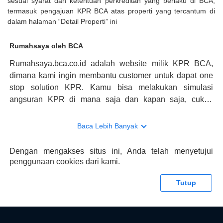
sesuai syarat dan ketentuan perkreditan yang berlaku di BCA,
termasuk pengajuan KPR BCA atas properti yang tercantum di
dalam halaman “Detail Properti” ini
Rumahsaya oleh BCA
Rumahsaya.bca.co.id adalah website milik KPR BCA,
dimana kami ingin membantu customer untuk dapat one
stop solution KPR. Kamu bisa melakukan simulasi
angsuran KPR di mana saja dan kapan saja, cukup
kunjungi rumahsaya.bca.co.id. Jika membutuhkan
konsultasi mengenai KPR, maka ada layanan live chat
Baca Lebih Banyak
dengan Halo BCA yang siap membantu. Nah, tak hanya
memberikan keuntungan yang berlipat, persyaratan
Dengan mengakses situs ini, Anda telah menyetujui
pengajuan KPR BCA juga sangat mudah, kamu bisa cek
penggunaan cookies dari kami.
syaratnya di rumahsaya.bca.co.id. Apabila kamu bertanya
tentang properti disini BCA hanya sebagai pihak
Tutup
penghubung kamu dengan pihak lain, BCA tidak
bertanggung jawab terhadap informasi yang rekanan
berikan selain yang bisa di verifikasi oleh BCA.