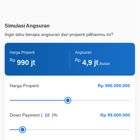
Akses Bisa Dilewati
1 Mobil
Legalitas
SHM
Simulasi Angsuran
ID Properti
A03196
Ingin tahu berapa angsuran dari properti pilihanmu ini?
Lainnya
Taman Pribadi
Harga Properti
Angsuran
Rp
Rp
990 jt
4,9 jt
/bulan
Harga Properti
Down Payment
(
)%