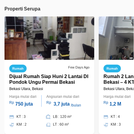
Properti Serupa
Few Days Ago
Rumah
Rumah
Dijual Rumah Siap Huni 2 Lantai DI
Rumah 2 Lant
Pondok Ungu Permai Bekasi
Bekasi – 4 K
Nego!
Bekasi Utara, Bekasi
Bekasi Utara, Beka
Harga mulai dari
Angsuran mulai dari
Harga mulai dari
Rp
Rp
Rp
750 juta
3,7 juta
1,2 M
/bulan
KT : 3
LB : 120 m²
KT : 4
KM : 2
LT : 60 m²
KM : 3