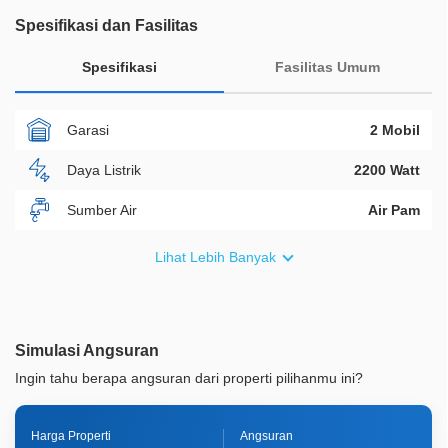
Spesifikasi dan Fasilitas
Spesifikasi
Fasilitas Umum
Garasi
2 Mobil
Daya Listrik
2200 Watt
Sumber Air
Air Pam
Furnish
Non Furnished
Lihat Lebih Banyak
Akses Bisa Dilewati
2 Mobil
Legalitas
SHM
Simulasi Angsuran
ID Properti
A02051
Ingin tahu berapa angsuran dari properti pilihanmu ini?
Harga Properti
Angsuran