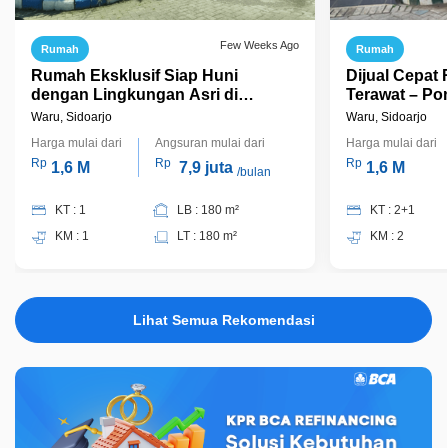
Few Weeks Ago
Rumah
Rumah
Rumah Eksklusif Siap Huni
Dijual Cepat
dengan Lingkungan Asri di
Terawat – Po
Pondok Tjandra, Sidoarjo! Jual
Kompleks D
Waru, Sidoarjo
Waru, Sidoarjo
Cepat!
Harga mulai dari
Angsuran mulai dari
Harga mulai dari
Rp
Rp
Rp
1,6 M
7,9 juta
1,6 M
/bulan
KT : 1
LB : 180 m²
KT : 2+1
KM : 1
LT : 180 m²
KM : 2
Lihat Semua Rekomendasi