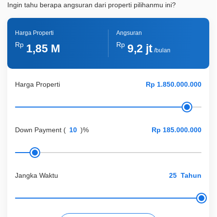
ID Properti
A00246
Ingin tahu berapa angsuran dari properti pilihanmu ini?
Harga Properti
Angsuran
Rp
Rp
1,85 M
9,2 jt
/bulan
Harga Properti
Down Payment
(
)%
Jangka Waktu
Tahun