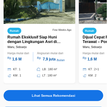
Few Weeks Ago
Rumah
Rumah
Rumah Eksklusif Siap Huni
Dijual Cepat
dengan Lingkungan Asri di
Terawat – Po
Pondok Tjandra, Sidoarjo! Jual
Kompleks D
Waru, Sidoarjo
Waru, Sidoarjo
Cepat!
Harga mulai dari
Angsuran mulai dari
Harga mulai dari
Rp
Rp
Rp
1,6 M
7,9 juta
1,6 M
/bulan
KT : 1
LB : 180 m²
KT : 2+1
KM : 1
LT : 180 m²
KM : 2
Lihat Semua Rekomendasi