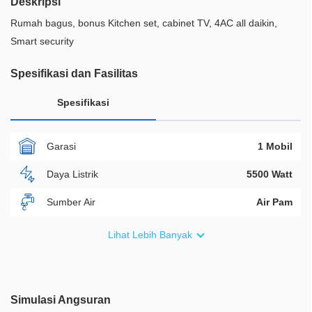
Deskripsi
Rumah bagus, bonus Kitchen set, cabinet TV, 4AC all daikin,
Smart security
Spesifikasi dan Fasilitas
Spesifikasi
Garasi
1 Mobil
Daya Listrik
5500 Watt
Sumber Air
Air Pam
Furnish
Semi Furnished
Lihat Lebih Banyak
Akses Bisa Dilewati
2 Mobil
Legalitas
SHM
Simulasi Angsuran