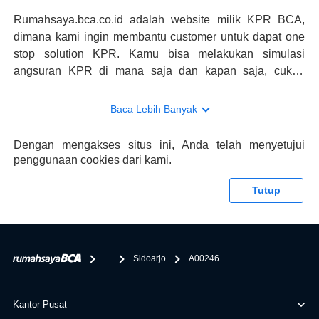
Rumahsaya.bca.co.id adalah website milik KPR BCA,
dimana kami ingin membantu customer untuk dapat one
stop solution KPR. Kamu bisa melakukan simulasi
angsuran KPR di mana saja dan kapan saja, cukup
kunjungi rumahsaya.bca.co.id. Jika membutuhkan
konsultasi mengenai KPR, maka ada layanan live chat
Baca Lebih Banyak
dengan Halo BCA yang siap membantu. Nah, tak hanya
memberikan keuntungan yang berlipat, persyaratan
Dengan mengakses situs ini, Anda telah menyetujui
pengajuan KPR BCA juga sangat mudah, kamu bisa cek
penggunaan cookies dari kami.
syaratnya di rumahsaya.bca.co.id. Apabila kamu bertanya
tentang properti disini BCA hanya sebagai pihak
Tutup
penghubung kamu dengan pihak lain, BCA tidak
bertanggung jawab terhadap informasi yang rekanan
berikan selain yang bisa di verifikasi oleh BCA.
...
Sidoarjo
A00246
Kantor Pusat