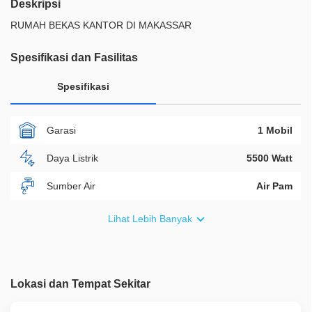
Deskripsi
RUMAH BEKAS KANTOR DI MAKASSAR
Spesifikasi dan Fasilitas
Spesifikasi
Garasi
1 Mobil
Daya Listrik
5500 Watt
Sumber Air
Air Pam
Furnish
Non Furnished
Lihat Lebih Banyak
Akses Bisa Dilewati
2 Mobil
Legalitas
HGB
Lokasi dan Tempat Sekitar
ID Properti
A00825