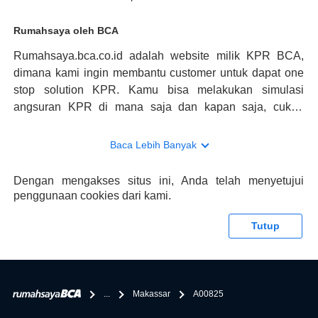
Rumahsaya oleh BCA
Rumahsaya.bca.co.id adalah website milik KPR BCA,
dimana kami ingin membantu customer untuk dapat one
stop solution KPR. Kamu bisa melakukan simulasi
angsuran KPR di mana saja dan kapan saja, cukup
kunjungi rumahsaya.bca.co.id. Jika membutuhkan
konsultasi mengenai KPR, maka ada layanan live chat
Baca Lebih Banyak
dengan Halo BCA yang siap membantu. Nah, tak hanya
memberikan keuntungan yang berlipat, persyaratan
Dengan mengakses situs ini, Anda telah menyetujui
pengajuan KPR BCA juga sangat mudah, kamu bisa cek
penggunaan cookies dari kami.
syaratnya di rumahsaya.bca.co.id. Apabila kamu bertanya
tentang properti disini BCA hanya sebagai pihak
Tutup
penghubung kamu dengan pihak lain, BCA tidak
bertanggung jawab terhadap informasi yang rekanan
berikan selain yang bisa di verifikasi oleh BCA.
...
Makassar
A00825