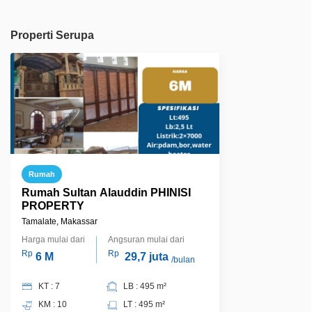
Properti Serupa
Rumah
Rumah Sultan Alauddin PHINISI
PROPERTY
Tamalate, Makassar
Harga mulai dari
Angsuran mulai dari
Rp
Rp
6 M
29,7 juta
/bulan
KT : 7
LB : 495 m²
KM : 10
LT : 495 m²