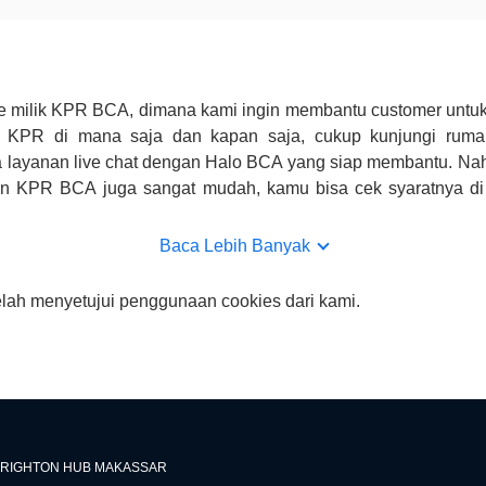
e milik KPR BCA, dimana kami ingin membantu customer untuk
n KPR di mana saja dan kapan saja, cukup kunjungi rumah
 layanan live chat dengan Halo BCA yang siap membantu. Na
uan KPR BCA juga sangat mudah, kamu bisa cek syaratnya di
CA hanya sebagai pihak penghubung kamu dengan pihak lain, B
n yang bisa di verifikasi oleh BCA.
Baca Lebih Banyak
elah menyetujui penggunaan cookies dari kami.
RIGHTON HUB MAKASSAR