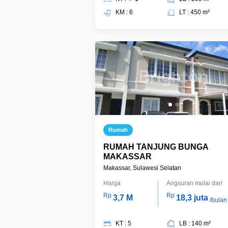
KM : 6
LT : 450 m²
Rumah
RUMAH TANJUNG BUNGA
MAKASSAR
Makassar, Sulawesi Selatan
Harga
Angsuran mulai dari
Rp
Rp
3,7 M
18,3 juta
/bulan
KT : 5
LB : 140 m²