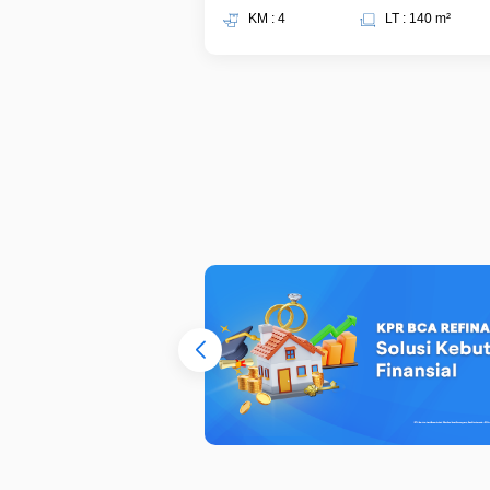
KM : 4
LT : 140 m²