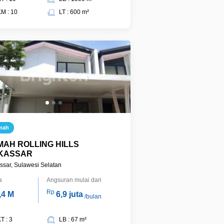
M : 10
LT : 600 m²
mah
AH ROLLING HILLS
KASSAR
sar, Sulawesi Selatan
a
Angsuran mulai dari
Rp
,4 M
6,9 juta
/bulan
T : 3
LB : 67 m²