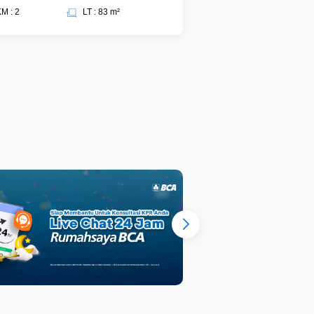
M : 2
LT : 83 m²