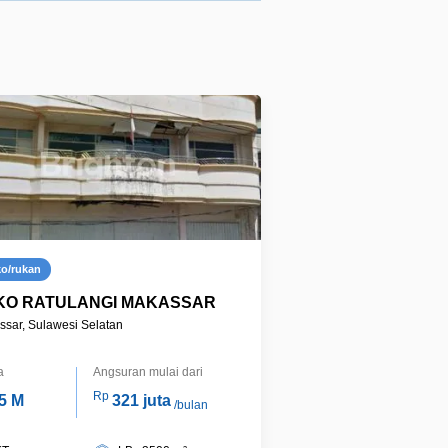
ko/rukan
KO RATULANGI MAKASSAR
sar, Sulawesi Selatan
a
Angsuran mulai dari
Rp
5 M
321 juta
/bulan