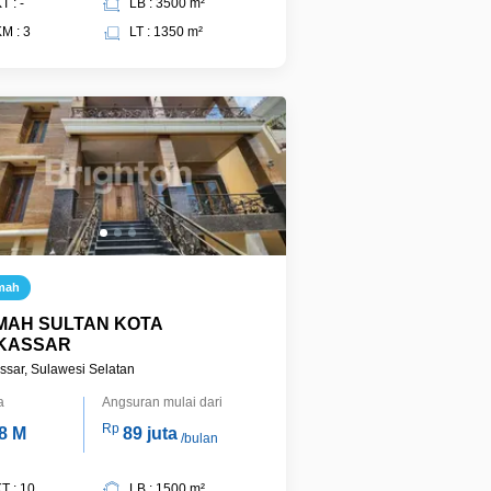
T : -
LB : 3500 m²
M : 3
LT : 1350 m²
mah
MAH SULTAN KOTA
KASSAR
sar, Sulawesi Selatan
a
Angsuran mulai dari
Rp
8 M
89 juta
/bulan
T : 10
LB : 1500 m²