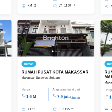
KM : 2
LT : 1150 m²
K
Rumah
Ru
RUMAH PUSAT KOTA MAKASSAR
RUM
MA
Makassar, Sulawesi Selatan
Makas
Harga
Angsuran mulai dari
Harg
Rp
Rp
Rp
1,6 M
7,9 juta
1
/bulan
KT : 3
LB : 195 m²
K