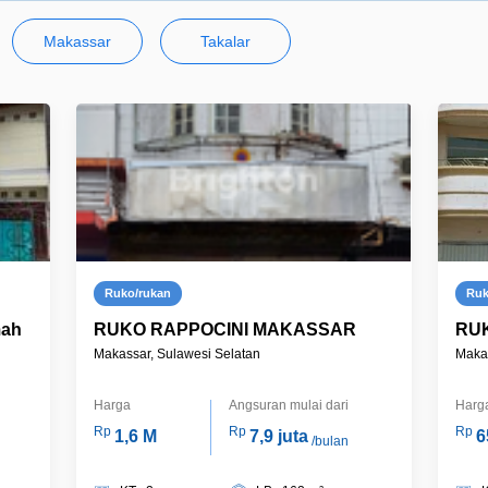
Makassar
Takalar
Ruko/rukan
Ru
ah
RUKO RAPPOCINI MAKASSAR
RU
Makassar, Sulawesi Selatan
Makas
Harga
Angsuran mulai dari
Harg
Rp
Rp
Rp
1,6 M
7,9 juta
6
/bulan