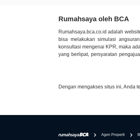
Rumahsaya oleh BCA
Rumahsaya.bca.co.id adalah websit
bisa melakukan simulasi angsura
konsultasi mengenai KPR, maka ada
yang berlipat, persyaratan pengaj
bertanya tentang properti disini B
informasi yang rekanan berikan selai
Dengan mengakses situs ini, Anda t
Agen Properti
B