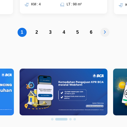
KM : 4
LT : 98 m²
K
1
2
3
4
5
6