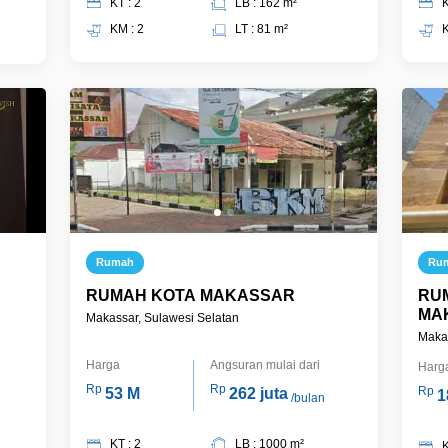
KT : 2
LB : 162 m²
K
KM : 2
LT : 81 m²
K
Rumah
Ru
RUMAH KOTA MAKASSAR
RU
MA
Makassar, Sulawesi Selatan
Makas
Harga
Angsuran mulai dari
Harg
Rp
Rp
Rp
53 M
262 juta
1
/bulan
KT : 2
LB : 1000 m²
K