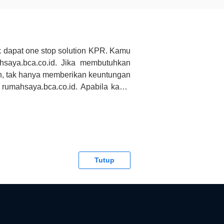
 dapat one stop solution KPR. Kamu
saya.bca.co.id. Jika membutuhkan
h, tak hanya memberikan keuntungan
 rumahsaya.bca.co.id. Apabila kamu
CA tidak bertanggung jawab terhadap
Tutup