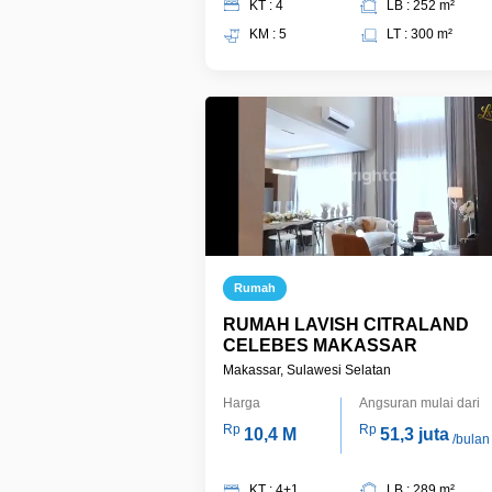
KT : 4
LB : 252 m²
KM : 5
LT : 300 m²
Rumah
RUMAH LAVISH CITRALAND
CELEBES MAKASSAR
Makassar, Sulawesi Selatan
Harga
Angsuran mulai dari
Rp
Rp
10,4 M
51,3 juta
/bulan
KT : 4+1
LB : 289 m²