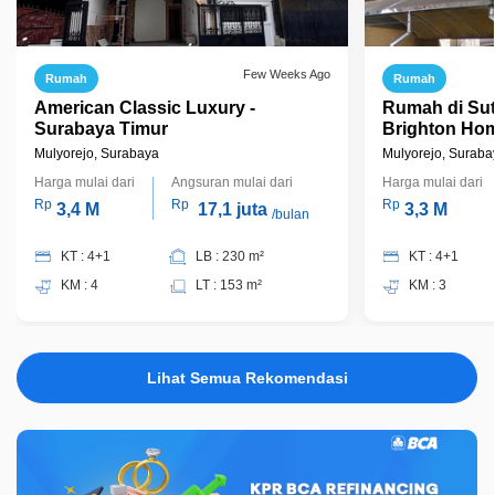
Few Weeks Ago
Rumah
Rumah
American Classic Luxury -
Rumah di Sut
Surabaya Timur
Brighton Ho
Mulyorejo, Surabaya
Mulyorejo, Suraba
Harga mulai dari
Angsuran mulai dari
Harga mulai dari
Rp
Rp
Rp
3,4 M
17,1 juta
3,3 M
/bulan
KT : 4+1
LB : 230 m²
KT : 4+1
KM : 4
LT : 153 m²
KM : 3
Lihat Semua Rekomendasi