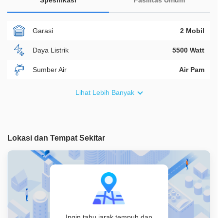
Spesifikasi
Fasilitas Umum
Garasi
2 Mobil
Daya Listrik
5500 Watt
Sumber Air
Air Pam
Furnish
Non Furnished
Lihat Lebih Banyak
Akses Bisa Dilewati
3 Mobil
Legalitas
SHM
Lokasi dan Tempat Sekitar
ID Properti
A01782
Lainnya
Kitchen Set, Kompor
Ingin tahu jarak tempuh dan