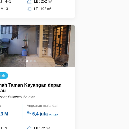
T : 4+1
LB : 252 m²
M : 3
LT : 192 m²
mah
ah Taman Kayangan depan
au
sar, Sulawesi Selatan
a
Angsuran mulai dari
Rp
,3 M
6,4 juta
/bulan
T : 3
LB : 72 m²