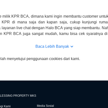
e milik KPR BCA, dimana kami ingin membantu customer untuk
n KPR di mana saja dan kapan saja, cukup kunjungi rumah
 layanan live chat dengan Halo BCA yang siap membantu. Na
uan KPR BCA juga sangat mudah, kamu bisa cek syaratnya di
CA hanya sebagai pihak penghubung kamu dengan pihak lain, B
n yang bisa di verifikasi oleh BCA.
Baca Lebih Banyak
elah menyetujui penggunaan cookies dari kami.
LESSING PROPERTY MKS
Media Sosial
gi Kami