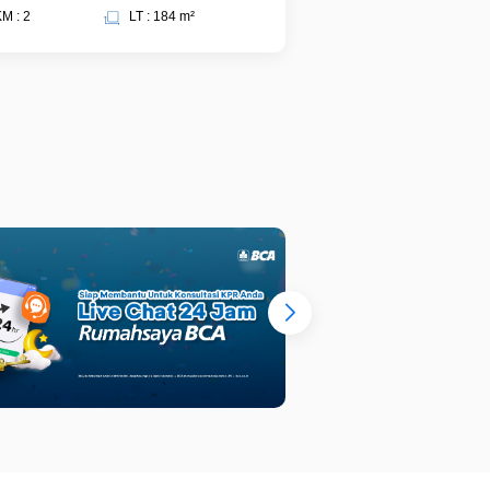
M : 2
LT : 184 m²