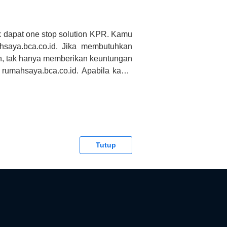
 dapat one stop solution KPR. Kamu
saya.bca.co.id. Jika membutuhkan
h, tak hanya memberikan keuntungan
 rumahsaya.bca.co.id. Apabila kamu
CA tidak bertanggung jawab terhadap
Tutup