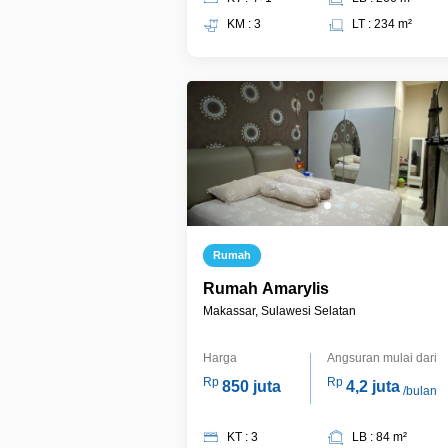
KM : 3
LT : 234 m²
Rumah
Rumah Amarylis
Makassar, Sulawesi Selatan
Harga
Angsuran mulai dari
Rp
Rp
850 juta
4,2 juta
/bulan
KT : 3
LB : 84 m²