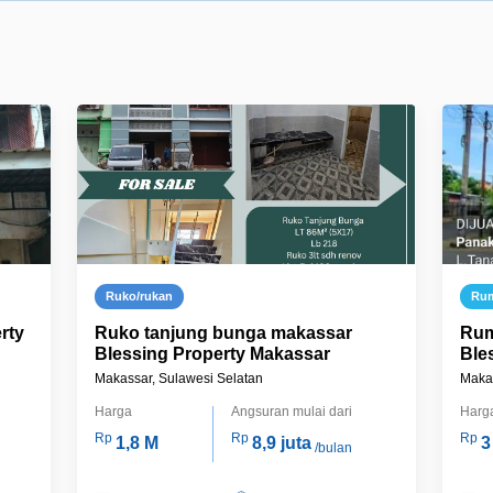
Ruko/rukan
Ru
rty
Ruko tanjung bunga makassar
Rum
Blessing Property Makassar
Ble
Makassar, Sulawesi Selatan
Makas
Harga
Angsuran mulai dari
Harg
Rp
Rp
Rp
1,8 M
8,9 juta
3
/bulan