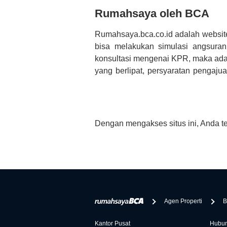
Rumahsaya oleh BCA
Rumahsaya.bca.co.id adalah websit
bisa melakukan simulasi angsura
konsultasi mengenai KPR, maka ada
yang berlipat, persyaratan pengaj
bertanya tentang properti disini B
informasi yang rekanan berikan selai
Dengan mengakses situs ini, Anda t
Agen Properti
B
Kantor Pusat
Hubun