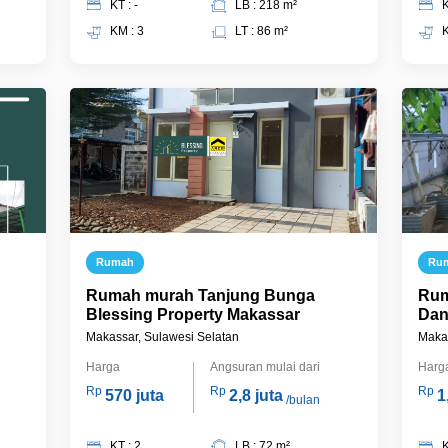
KT : -
LB : 218 m²
K
KM : 3
LT : 86 m²
K
Rumah
Ru
Rumah murah Tanjung Bunga
Rum
Blessing Property Makassar
Dan
Makassar, Sulawesi Selatan
Makas
Harga
Angsuran mulai dari
Harg
Rp
Rp
Rp
570 juta
2,8 juta
1
/bulan
KT : 2
LB : 72 m²
K