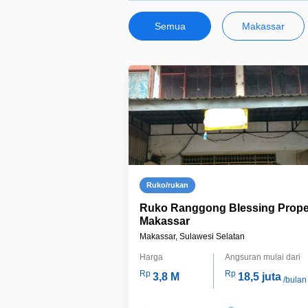
Semua
Makassar
Ruko/rukan
Ruko Ranggong Blessing Prope
Makassar
Makassar, Sulawesi Selatan
Harga
Angsuran mulai dari
Rp
Rp
3,8 M
18,5 juta
/bulan