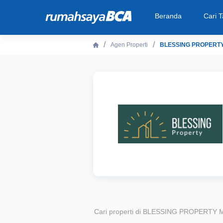
Beranda
Cari 
Agen Properti
BLESSING PROPERT
Beranda
Cari Tahu
Properti Dijual
Rekanan
Fitur Unggulan
© 2026 PT Bank Central Asia Tbk