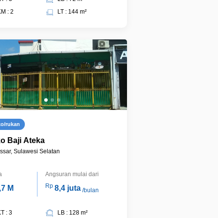
M : 2
LT : 144 m²
ko/rukan
o Baji Ateka
sar, Sulawesi Selatan
a
Angsuran mulai dari
Rp
,7 M
8,4 juta
/bulan
T : 3
LB : 128 m²