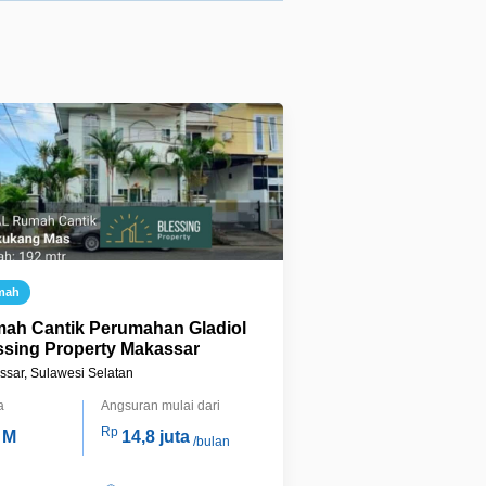
mah
ah Cantik Perumahan Gladiol
ssing Property Makassar
sar, Sulawesi Selatan
a
Angsuran mulai dari
Rp
 M
14,8 juta
/bulan