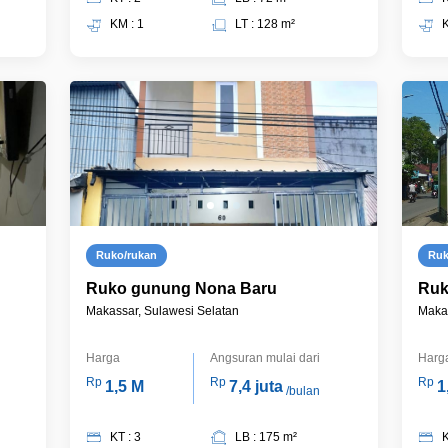
KM : 1
LT : 128 m²
K
Ruko/rukan
Ru
Ruko gunung Nona Baru
Ruk
Makassar, Sulawesi Selatan
Makas
Harga
Angsuran mulai dari
Harg
Rp
Rp
Rp
1,5 M
7,4 juta
1
/bulan
KT : 3
LB : 175 m²
K