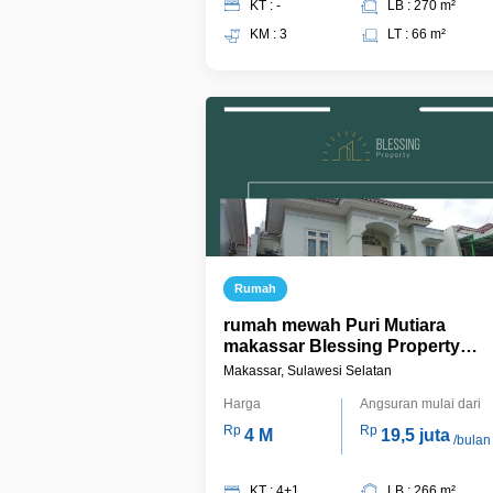
KT : -
LB : 270 m²
KM : 3
LT : 66 m²
Rumah
rumah mewah Puri Mutiara
makassar Blessing Property
Makassar
Makassar, Sulawesi Selatan
Harga
Angsuran mulai dari
Rp
Rp
4 M
19,5 juta
/bulan
KT : 4+1
LB : 266 m²