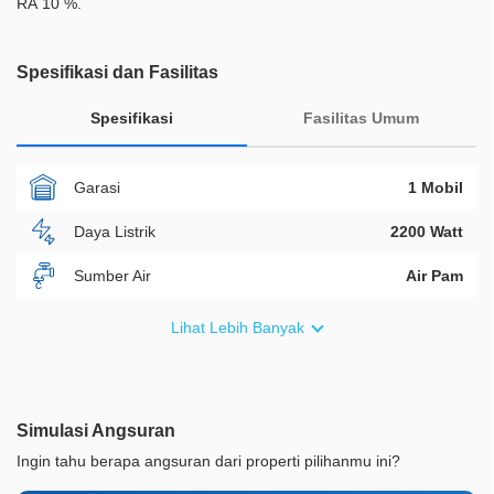
RA 10 %.
Spesifikasi dan Fasilitas
Spesifikasi
Fasilitas Umum
Garasi
1 Mobil
Daya Listrik
2200 Watt
Sumber Air
Air Pam
Furnish
Non Furnished
Lihat Lebih Banyak
Akses Bisa Dilewati
2 Mobil
Legalitas
SHM
Simulasi Angsuran
ID Properti
A09206
Ingin tahu berapa angsuran dari properti pilihanmu ini?