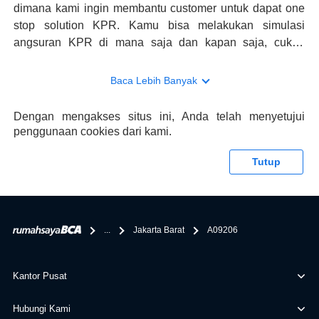
dimana kami ingin membantu customer untuk dapat one
stop solution KPR. Kamu bisa melakukan simulasi
angsuran KPR di mana saja dan kapan saja, cukup
kunjungi rumahsaya.bca.co.id. Jika membutuhkan
konsultasi mengenai KPR, maka ada layanan live chat
Baca Lebih Banyak
dengan Halo BCA yang siap membantu. Nah, tak hanya
memberikan keuntungan yang berlipat, persyaratan
Dengan mengakses situs ini, Anda telah menyetujui
pengajuan KPR BCA juga sangat mudah, kamu bisa cek
penggunaan cookies dari kami.
syaratnya di rumahsaya.bca.co.id. Apabila kamu bertanya
tentang properti disini BCA hanya sebagai pihak
Tutup
penghubung kamu dengan pihak lain, BCA tidak
bertanggung jawab terhadap informasi yang rekanan
berikan selain yang bisa di verifikasi oleh BCA.
...
Jakarta Barat
A09206
Kantor Pusat
Hubungi Kami