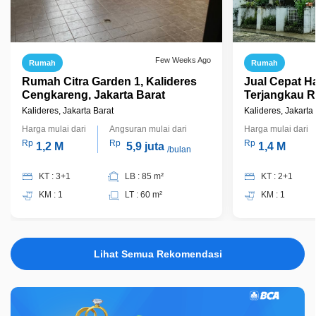
Few Weeks Ago
Rumah
Rumah
Rumah Citra Garden 1, Kalideres
Jual Cepat H
Cengkareng, Jakarta Barat
Terjangkau R
Barat Dekat
Kalideres, Jakarta Barat
Kalideres, Jakarta
Sakit
Harga mulai dari
Angsuran mulai dari
Harga mulai dari
Rp
Rp
Rp
1,2 M
5,9 juta
1,4 M
/bulan
KT : 3+1
LB : 85 m²
KT : 2+1
KM : 1
LT : 60 m²
KM : 1
Lihat Semua Rekomendasi