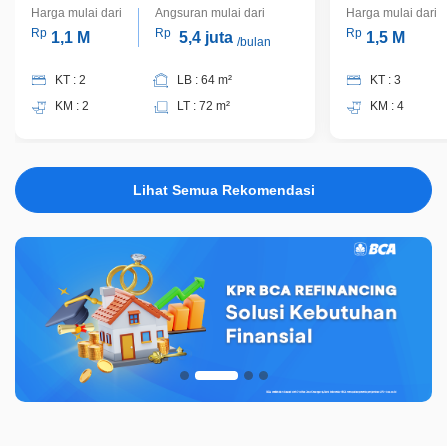
Harga mulai dari
Angsuran mulai dari
Harga mulai dari
Rp
Rp
Rp
1,1 M
5,4 juta
1,5 M
/bulan
KT : 2
LB : 64 m²
KT : 3
KM : 2
LT : 72 m²
KM : 4
Lihat Semua Rekomendasi