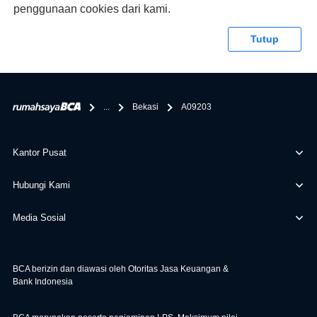
pengajuan KPR BCA juga sangat mudah, kamu bisa cek
penggunaan cookies dari kami.
syaratnya di rumahsaya.bca.co.id. Apabila kamu bertanya
tentang properti disini BCA hanya sebagai pihak
Tutup
penghubung kamu dengan pihak lain, BCA tidak
bertanggung jawab terhadap informasi yang rekanan
berikan selain yang bisa di verifikasi oleh BCA.
...
Bekasi
A09203
Kantor Pusat
Hubungi Kami
Media Sosial
BCA berizin dan diawasi oleh Otoritas Jasa Keuangan &
Bank Indonesia