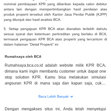
nominal pembiayaan KPR yang diberikan kepada calon debitur
antara lain dengan mempertimbangkan hasil penilaian atas
produk properti tersebut oleh Kantor Jasa Penilai Publik (KJPP)
yang ditunjuk dan hasil analisis BCA.
5. Setiap pengajuan KPR BCA akan dianalisis terlebih dahulu
sesuai syarat dan ketentuan perkreditan yang berlaku di BCA,
termasuk pengajuan KPR BCA atas properti yang tercantum di
dalam halaman “Detail Properti” ini
Rumahsaya oleh BCA
Rumahsaya.bca.co.id adalah website milik KPR BCA,
dimana kami ingin membantu customer untuk dapat one
stop solution KPR. Kamu bisa melakukan simulasi
angsuran KPR di mana saja dan kapan saja, cukup
kunjungi rumahsaya.bca.co.id. Jika membutuhkan
konsultasi mengenai KPR, maka ada layanan live chat
Baca Lebih Banyak
dengan Halo BCA yang siap membantu. Nah, tak hanya
memberikan keuntungan yang berlipat, persyaratan
Dengan mengakses situs ini, Anda telah menyetujui