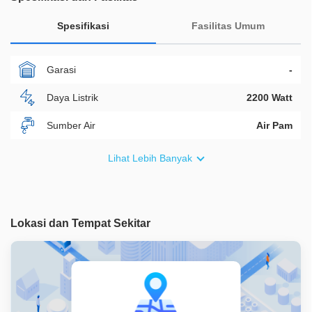
Spesifikasi
Fasilitas Umum
Garasi
-
Daya Listrik
2200 Watt
Sumber Air
Air Pam
Furnish
Non Furnished
Lihat Lebih Banyak
Akses Bisa Dilewati
2 Mobil
Legalitas
SHM
Lokasi dan Tempat Sekitar
ID Properti
A09203