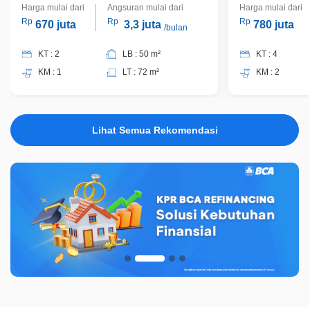
Harga mulai dari
Angsuran mulai dari
Harga mulai dari
Rp
Rp
Rp
670 juta
3,3 juta
780 juta
/bulan
KT : 2
LB : 50 m²
KT : 4
KM : 1
LT : 72 m²
KM : 2
Lihat Semua Rekomendasi