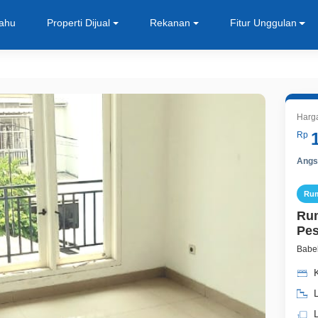
Tahu
Properti Dijual
Rekanan
Fitur Unggulan
Harg
Rp
Angsu
Ru
Rum
Pes
Babel
K
L