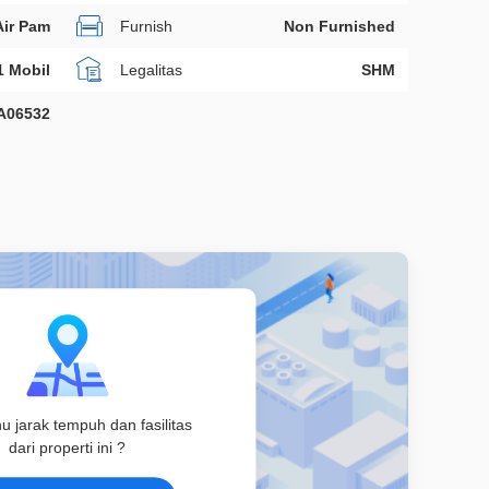
Air Pam
Furnish
Non Furnished
1 Mobil
Legalitas
SHM
A06532
hu jarak tempuh dan fasilitas
dari properti ini ?