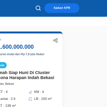
×
Ajukan KPR
a
1.600.000.000
ran mulai dari Rp 7,9 juta /bulan
mah
ah Siap Huni Di Cluster
ona Harapan Indah Bekasi
an, Bekasi
T : 4
KM : 4
antai : 2 lt
LB : 150 m²
LT : 138 m²