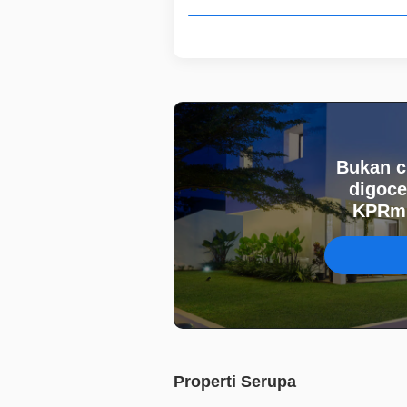
Bukan c
digoce
KPRmu
Properti Serupa