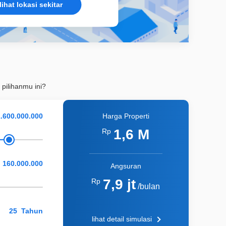
lihat lokasi sekitar
 pilihanmu ini?
Harga Properti
1,6 M
Rp
Angsuran
7,9 jt
Rp
/bulan
Tahun
lihat detail simulasi