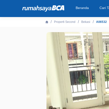
Beranda
Cari 
Properti Second
Bekasi
A06532
Beranda
Cari Tahu
Properti Dijual
Rekanan
Fitur Unggulan
© 2026 PT Bank Central Asia Tbk