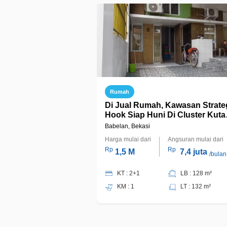
Rumah
Di Jual Rumah, Kawasan Strateg
Hook Siap Huni Di Cluster Kuta
Candrabaga, Bahagia, Babelan
Babelan, Bekasi
Harga mulai dari
Angsuran mulai dari
Rp
Rp
1,5 M
7,4 juta
/bulan
KT : 2+1
LB : 128 m²
KM : 1
LT : 132 m²