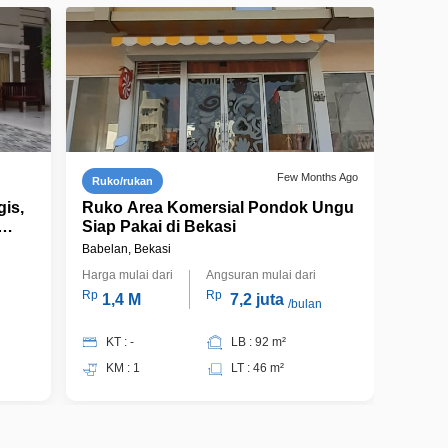
Few Months Ago
Ruko/rukan
is,
Ruko Area Komersial Pondok Ungu
Siap Pakai di Bekasi
Babelan, Bekasi
Harga mulai dari
Angsuran mulai dari
Rp
Rp
1,4 M
7,2 juta
/bulan
KT : -
LB : 92 m²
KM : 1
LT : 46 m²