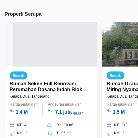
Properti Serupa
Rumah
Rumah
Rumah Seken Full Renovasi
Rumah Di Ju
Perumahan Dasana Indah Blok
Miring Nyama
RC1 Strategis di Kelapa Dua Bisa
Tangerang B
Kelapa Dua, Tangerang
Kelapa Dua, Tang
KPR Terima Jadi, J9383
Harga mulai dari
Angsuran mulai dari
Harga mulai dari
Rp
Rp
Rp
1,4 M
7,1 juta
1,5 M
/bulan
KT : 4
LB : 110 m²
KT : 2+1
KM : 2
LT : 96 m²
KM : 2