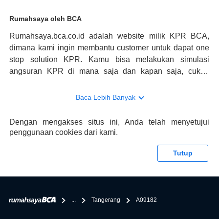
Rumahsaya oleh BCA
Rumahsaya.bca.co.id adalah website milik KPR BCA,
dimana kami ingin membantu customer untuk dapat one
stop solution KPR. Kamu bisa melakukan simulasi
angsuran KPR di mana saja dan kapan saja, cukup
kunjungi rumahsaya.bca.co.id. Jika membutuhkan
konsultasi mengenai KPR, maka ada layanan live chat
Baca Lebih Banyak
dengan Halo BCA yang siap membantu. Nah, tak hanya
memberikan keuntungan yang berlipat, persyaratan
Dengan mengakses situs ini, Anda telah menyetujui
pengajuan KPR BCA juga sangat mudah, kamu bisa cek
penggunaan cookies dari kami.
syaratnya di rumahsaya.bca.co.id. Apabila kamu bertanya
tentang properti disini BCA hanya sebagai pihak
Tutup
penghubung kamu dengan pihak lain, BCA tidak
bertanggung jawab terhadap informasi yang rekanan
berikan selain yang bisa di verifikasi oleh BCA.
...
Tangerang
A09182