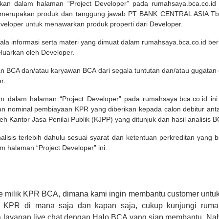
pilkan dalam halaman “Project Developer” pada rumahsaya.bca.co.i
 merupakan produk dan tanggung jawab PT BANK CENTRAL ASIA Tbk
eveloper untuk menawarkan produk properti dari Developer.
ala informasi serta materi yang dimuat dalam rumahsaya.bca.co.id beri
eluarkan oleh Developer.
an BCA dan/atau karyawan BCA dari segala tuntutan dan/atau gugata
r.
um dalam halaman “Project Developer” pada rumahsaya.bca.co.id in
n nominal pembiayaan KPR yang diberikan kepada calon debitur ant
leh Kantor Jasa Penilai Publik (KJPP) yang ditunjuk dan hasil analisis 
lisis terlebih dahulu sesuai syarat dan ketentuan perkreditan yang
m halaman “Project Developer” ini.
e milik KPR BCA, dimana kami ingin membantu customer untuk
n KPR di mana saja dan kapan saja, cukup kunjungi rumah
 layanan live chat dengan Halo BCA yang siap membantu. Na