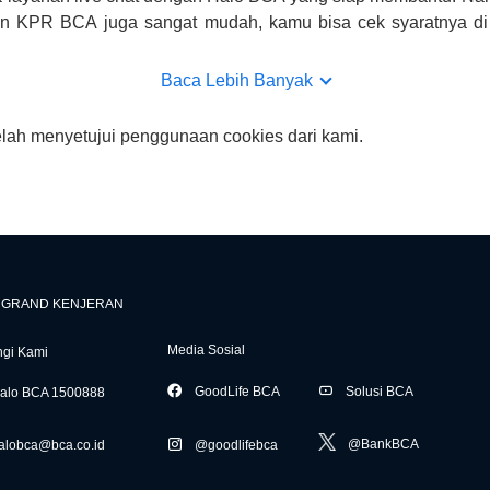
uan KPR BCA juga sangat mudah, kamu bisa cek syaratnya di
CA hanya sebagai pihak penghubung kamu dengan pihak lain, B
n yang bisa di verifikasi oleh BCA.
Baca Lebih Banyak
elah menyetujui penggunaan cookies dari kami.
 GRAND KENJERAN
Media Sosial
gi Kami
GoodLife BCA
Solusi BCA
alo BCA 1500888
@BankBCA
alobca@bca.co.id
@goodlifebca