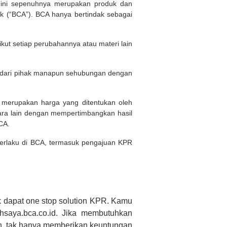
d ini sepenuhnya merupakan produk dan
 (“BCA”). BCA hanya bertindak sebagai
kut setiap perubahannya atau materi lain
n dari pihak manapun sehubungan dengan
i merupakan harga yang ditentukan oleh
ara lain dengan mempertimbangkan hasil
BCA.
 berlaku di BCA, termasuk pengajuan KPR
 dapat one stop solution KPR. Kamu
saya.bca.co.id. Jika membutuhkan
h, tak hanya memberikan keuntungan