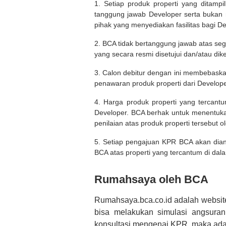
1. Setiap produk properti yang ditam
tanggung jawab Developer serta bukan
pihak yang menyediakan fasilitas bagi D
2. BCA tidak bertanggung jawab atas seg
yang secara resmi disetujui dan/atau dik
3. Calon debitur dengan ini membebask
penawaran produk properti dari Develope
4. Harga produk properti yang tercant
Developer. BCA berhak untuk menentuka
penilaian atas produk properti tersebut o
5. Setiap pengajuan KPR BCA akan diana
BCA atas properti yang tercantum di dala
Rumahsaya oleh BCA
Rumahsaya.bca.co.id adalah websit
bisa melakukan simulasi angsura
konsultasi mengenai KPR, maka ada