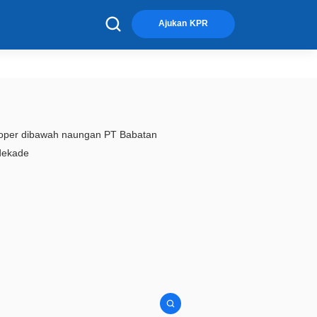
×
Ajukan KPR
loper dibawah naungan PT Babatan
 dekade