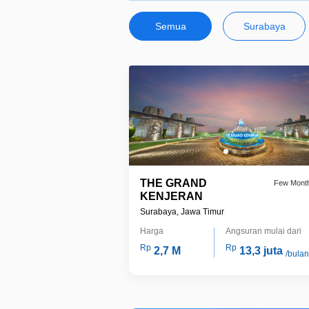
Semua
Surabaya
THE GRAND
Few Mont
KENJERAN
Surabaya, Jawa Timur
Harga
Angsuran mulai dari
Rp
Rp
2,7 M
13,3 juta
/bulan