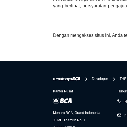
yang berlipat, persyaratan pengaj
bertanya tentang properti disini B
informasi yang rekanan berikan selai
Dengan mengakses situs ini, Anda t
Developer
THE
Kantor Pusat
Hubun
H
Menara BCA, Grand Indonesia
h
Jl. MH Thamrin No. 1