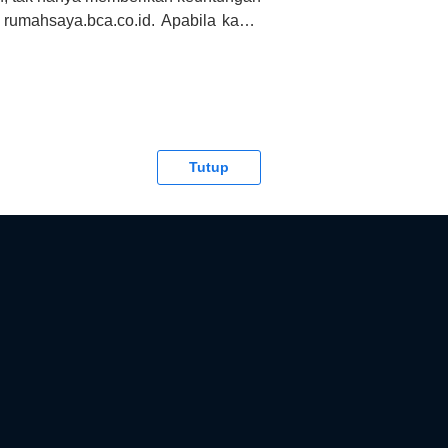
 rumahsaya.bca.co.id. Apabila kamu
CA tidak bertanggung jawab terhadap
Tutup