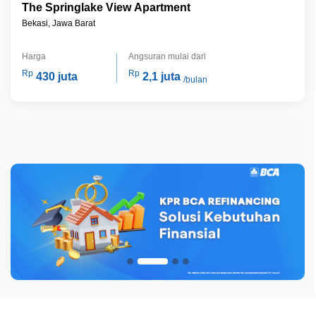
The Springlake View Apartment
Bekasi, Jawa Barat
Harga
Angsuran mulai dari
Rp
Rp
430 juta
2,1 juta
/bulan