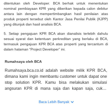
ditentukan oleh Developer. BCA berhak untuk menentukan
nominal pembiayaan KPR yang diberikan kepada calon debitur
antara lain dengan mempertimbangkan hasil penilaian atas
produk properti tersebut oleh Kantor Jasa Penilai Publik (KJPP)
yang ditunjuk dan hasil analisis BCA.
5. Setiap pengajuan KPR BCA akan dianalisis terlebih dahulu
sesuai syarat dan ketentuan perkreditan yang berlaku di BCA,
termasuk pengajuan KPR BCA atas properti yang tercantum di
dalam halaman “Project Developer” ini.
Rumahsaya oleh BCA
Rumahsaya.bca.co.id adalah website milik KPR BCA,
dimana kami ingin membantu customer untuk dapat one
stop solution KPR. Kamu bisa melakukan simulasi
angsuran KPR di mana saja dan kapan saja, cukup
kunjungi rumahsaya.bca.co.id. Jika membutuhkan
konsultasi mengenai KPR, maka ada layanan live chat
Baca Lebih Banyak
dengan Halo BCA yang siap membantu. Nah, tak hanya