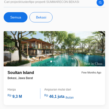
apartemen, townhouse, dan kondominium Sebagai kota berwawasan
lingkungan, Summarecon Bekasi dirancang menyeimbangkan kehidupan
modern dengan sarana, infrastruktur, dan daya dukung lingkungan yang
Semua
Bekasi
harmonis Dengan adanya 3 danau, system tata air mandiri dan perimeter
ditch, juga didukung ketersediaan listrik dan pengolahan air WTP dan
WWTP Dan pengawasannya dikelola oleh Town Management yang
profesional dan berpengalaman
Soultan Island
Few Months Ago
Bekasi, Jawa Barat
Harga
Angsuran mulai dari
Rp
Rp
9,3 M
46,1 juta
/bulan