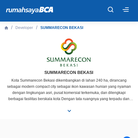
×
Developer
SUMMARECON BEKASI
Beranda
Cari Tahu
Properti Dijual
SUMMARECON BEKASI
Kota Summarecon Bekasi dikembangkan di lahan 240 ha, dirancang
sebagai modern compact city sebagai ikon kawasan hunian yang nyaman
Rekanan
dengan lingkungan asri, pusat komersial terkemuka, dan dilengkapi
berbagai fasilitas berskala kota Dengan tata ruangnya yang terpadu dan
terintegrasi, masterplan kota Summarecon Bekasi terdiri dari zona
Fitur Unggulan
Commercial, yaitu: Sentra Summarecon Bekasi (Mall, Shop Houses, Office
Park, Hotel), Trade Center, Modern Fresh Market, Automotive Center,
Financial Center, dan Building Material Center Untuk zona Residential terdiri
© 2026 PT Bank Central Asia Tbk
dari cluster hunian yang modern dan thematic yang dilengkapi fasilitas club
house dengan kolam renang dan sarana berkumpul Mulai dari perumahan,