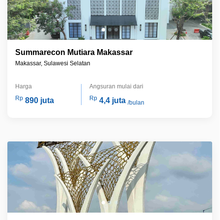
Summarecon Mutiara Makassar
Makassar, Sulawesi Selatan
Harga
Angsuran mulai dari
Rp
Rp
890 juta
4,4 juta
/bulan