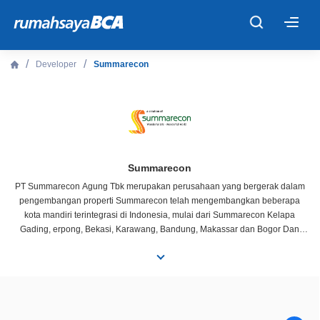
×
Developer
Summarecon
Beranda
Cari Tahu
Properti Dijual
Summarecon
PT Summarecon Agung Tbk merupakan perusahaan yang bergerak dalam
pengembangan properti Summarecon telah mengembangkan beberapa
Rekanan
kota mandiri terintegrasi di Indonesia, mulai dari Summarecon Kelapa
Gading, erpong, Bekasi, Karawang, Bandung, Makassar dan Bogor Dan
selama bertahun-tahun Summarecon telah menjadi salah satu pengembang
Fitur Unggulan
properti Terkemuka dan Terbaik di Indonesia
© 2026 PT Bank Central Asia Tbk