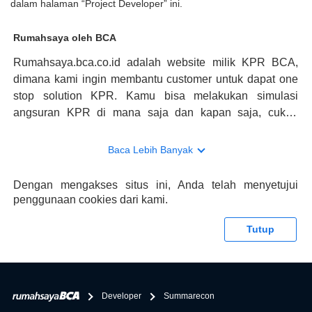
dalam halaman “Project Developer” ini.
Rumahsaya oleh BCA
Rumahsaya.bca.co.id adalah website milik KPR BCA,
dimana kami ingin membantu customer untuk dapat one
stop solution KPR. Kamu bisa melakukan simulasi
angsuran KPR di mana saja dan kapan saja, cukup
kunjungi rumahsaya.bca.co.id. Jika membutuhkan
konsultasi mengenai KPR, maka ada layanan live chat
Baca Lebih Banyak
dengan Halo BCA yang siap membantu. Nah, tak hanya
memberikan keuntungan yang berlipat, persyaratan
Dengan mengakses situs ini, Anda telah menyetujui
pengajuan KPR BCA juga sangat mudah, kamu bisa cek
penggunaan cookies dari kami.
syaratnya di rumahsaya.bca.co.id. Apabila kamu bertanya
tentang properti disini BCA hanya sebagai pihak
Tutup
penghubung kamu dengan pihak lain, BCA tidak
bertanggung jawab terhadap informasi yang rekanan
berikan selain yang bisa di verifikasi oleh BCA.
Developer
Summarecon