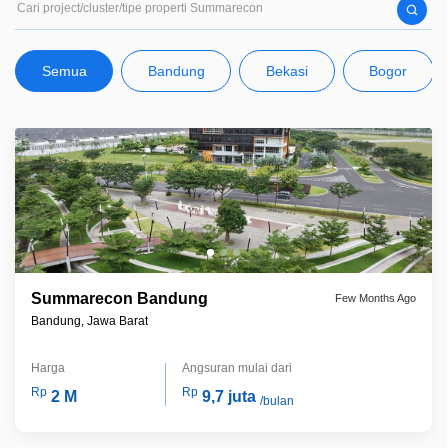
Semua
Bandung
Bekasi
Bogor
Summarecon Bandung
Few Months Ago
Bandung, Jawa Barat
Harga
Angsuran mulai dari
Rp
Rp
2 M
9,7 juta
/bulan