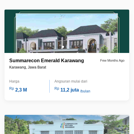
Summarecon Emerald Karawang
Few Months Ago
Karawang, Jawa Barat
Harga
Angsuran mulai dari
Rp
Rp
2,3 M
11,2 juta
/bulan