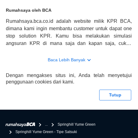
Rumahsaya oleh BCA
Rumahsaya.bca.co.id adalah website milik KPR BCA,
dimana kami ingin membantu customer untuk dapat one
stop solution KPR. Kamu bisa melakukan simulasi
angsuran KPR di mana saja dan kapan saja, cukup
kunjungi rumahsaya.bca.co.id. Jika membutuhkan
konsultasi mengenai KPR, maka ada layanan live chat
Baca Lebih Banyak
dengan Halo BCA yang siap membantu. Nah, tak hanya
memberikan keuntungan yang berlipat, persyaratan
Dengan mengakses situs ini, Anda telah menyetujui
pengajuan KPR BCA juga sangat mudah, kamu bisa cek
penggunaan cookies dari kami.
syaratnya di rumahsaya.bca.co.id. Apabila kamu bertanya
tentang properti disini BCA hanya sebagai pihak
Tutup
penghubung kamu dengan pihak lain, BCA tidak
bertanggung jawab terhadap informasi yang rekanan
berikan selain yang bisa di verifikasi oleh BCA.
...
Springhill Yume Green
Springhill Yume Green - Tipe Satsuki