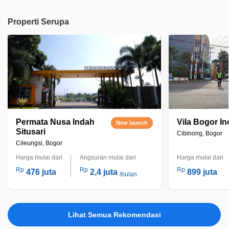
Properti Serupa
Permata Nusa Indah
Vila Bogor In
New launch
Situsari
Cibinong, Bogor
Cileungsi, Bogor
Harga mulai dari
Angsuran mulai dari
Harga mulai dari
Rp
Rp
Rp
476 juta
2,4 juta
899 juta
/bulan
Lihat Semua Rekomendasi