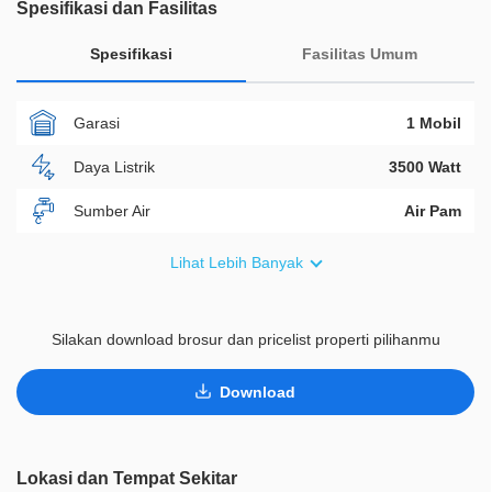
Spesifikasi dan Fasilitas
Spesifikasi
Fasilitas Umum
Garasi
1 Mobil
Daya Listrik
3500 Watt
Sumber Air
Air Pam
Furnish
Non Furnished
Lihat Lebih Banyak
Akses Bisa Dilewati
2 Mobil
Silakan download brosur dan pricelist properti pilihanmu
Legalitas
SHM
ID Properti
D01919
Download
Lainnya
Kanopi
Lainnya
Taman Pribadi
Lokasi dan Tempat Sekitar