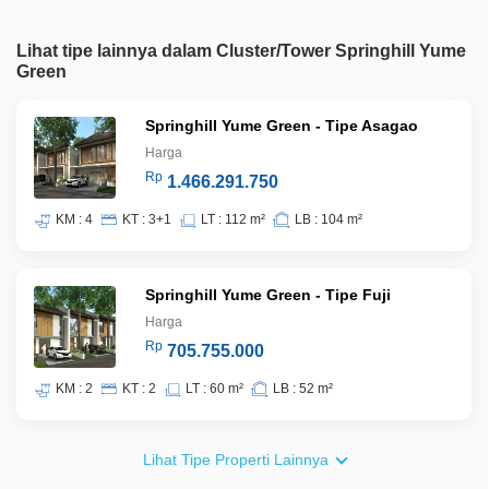
Lihat tipe lainnya dalam Cluster/Tower Springhill Yume
Green
Springhill Yume Green - Tipe Asagao
Harga
Rp
1.466.291.750
KM : 4
KT : 3+1
LT : 112 m²
LB : 104 m²
Springhill Yume Green - Tipe Fuji
Harga
Rp
705.755.000
KM : 2
KT : 2
LT : 60 m²
LB : 52 m²
Lihat Tipe Properti Lainnya