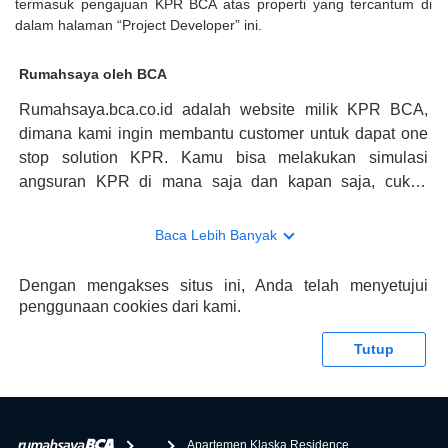
termasuk pengajuan KPR BCA atas properti yang tercantum di
dalam halaman “Project Developer” ini.
Rumahsaya oleh BCA
Rumahsaya.bca.co.id adalah website milik KPR BCA,
dimana kami ingin membantu customer untuk dapat one
stop solution KPR. Kamu bisa melakukan simulasi
angsuran KPR di mana saja dan kapan saja, cukup
kunjungi rumahsaya.bca.co.id. Jika membutuhkan
konsultasi mengenai KPR, maka ada layanan live chat
Baca Lebih Banyak
dengan Halo BCA yang siap membantu. Nah, tak hanya
memberikan keuntungan yang berlipat, persyaratan
Dengan mengakses situs ini, Anda telah menyetujui
pengajuan KPR BCA juga sangat mudah, kamu bisa cek
penggunaan cookies dari kami.
syaratnya di rumahsaya.bca.co.id. Apabila kamu bertanya
tentang properti disini BCA hanya sebagai pihak
Tutup
penghubung kamu dengan pihak lain, BCA tidak
bertanggung jawab terhadap informasi yang rekanan
berikan selain yang bisa di verifikasi oleh BCA.
...
Apartemen Klaska Residence