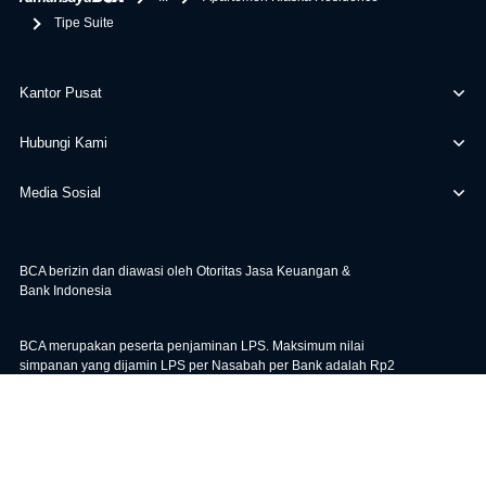
Tipe Suite
Kantor Pusat
Hubungi Kami
Media Sosial
BCA berizin dan diawasi oleh Otoritas Jasa Keuangan &
Bank Indonesia
BCA merupakan peserta penjaminan LPS. Maksimum nilai
simpanan yang dijamin LPS per Nasabah per Bank adalah Rp2
miliar. Untuk cek Tingkat Bunga Penjaminan LPS, klik
di sini
.
|
|
Bunga KPR
Kebijakan
Syarat & Ketentuan
Maaf, sistem sedang sibuk. Silakan muat ulang halaman