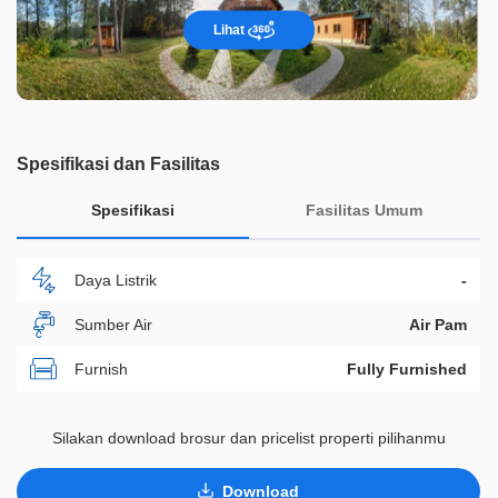
Lihat
Spesifikasi dan Fasilitas
Spesifikasi
Fasilitas Umum
Daya Listrik
-
Sumber Air
Air Pam
Furnish
Fully Furnished
Akses Bisa Dilewati
Lebih Dari 2 Mobil
Silakan download brosur dan pricelist properti pilihanmu
Legalitas
HGB
Download