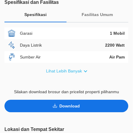
Spesifikasi dan Fasilitas
Spesifikasi
Fasilitas Umum
Garasi
1 Mobil
Daya Listrik
2200 Watt
Sumber Air
Air Pam
Furnish
Non Furnished
Lihat Lebih Banyak
Akses Bisa Dilewati
Lebih Dari 2 Mobil
Silakan download brosur dan pricelist properti pilihanmu
Legalitas
SHM
ID Properti
D02489
Download
Lainnya
Taman Pribadi
Lokasi dan Tempat Sekitar