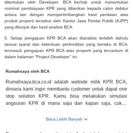
ditentukan oleh Developer. BCA berhak untuk menentukan
nominal pembiayaan KPR yang diberikan kepada calon debitur
antara lain dengan mempertimbangkan hasil penilaian atas
produk properti tersebut oleh Kantor Jasa Penilai Publik (KJPP)
yang ditunjuk dan hasil analisis BCA.
5. Setiap pengajuan KPR BCA akan dianalisis terlebih dahulu
sesuai syarat dan ketentuan perkreditan yang berlaku di BCA,
termasuk pengajuan KPR BCA atas properti yang tercantum di
dalam halaman “Project Developer” ini.
Rumahsaya oleh BCA
Rumahsaya.bca.co.id adalah website milik KPR BCA,
dimana kami ingin membantu customer untuk dapat one
stop solution KPR. Kamu bisa melakukan simulasi
angsuran KPR di mana saja dan kapan saja, cukup
kunjungi rumahsaya.bca.co.id. Jika membutuhkan
konsultasi mengenai KPR, maka ada layanan live chat
Baca Lebih Banyak
dengan Halo BCA yang siap membantu. Nah, tak hanya
memberikan keuntungan yang berlipat, persyaratan