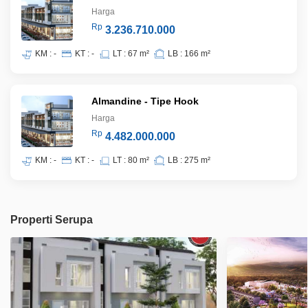
Harga
Rp
3.236.710.000
KM : -
KT : -
LT : 67 m²
LB : 166 m²
Almandine - Tipe Hook
Harga
Rp
4.482.000.000
KM : -
KT : -
LT : 80 m²
LB : 275 m²
Properti Serupa