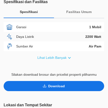
Spesifikasi dan Fasilitas
Spesifikasi
Fasilitas Umum
Garasi
1 Mobil
Daya Listrik
2200 Watt
Sumber Air
Air Pam
Furnish
Non Furnished
Lihat Lebih Banyak
Akses Bisa Dilewati
2 Mobil
Silakan download brosur dan pricelist properti pilihanmu
Legalitas
SHM
ID Properti
D00150
Download
Lokasi dan Tempat Sekitar