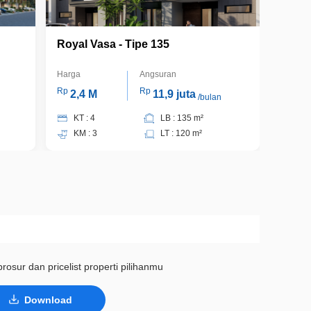
Royal Vasa - Tipe 135
Harga
Angsuran
Rp
Rp
2,4 M
11,9 juta
/bulan
KT : 4
LB : 135 m²
KM : 3
LT : 120 m²
rosur dan pricelist properti pilihanmu
Download