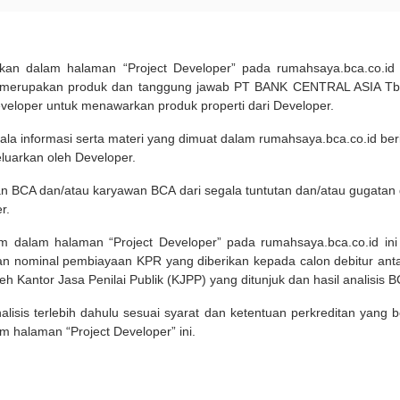
pilkan dalam halaman “Project Developer” pada rumahsaya.bca.co.i
 merupakan produk dan tanggung jawab PT BANK CENTRAL ASIA Tbk
eveloper untuk menawarkan produk properti dari Developer.
ala informasi serta materi yang dimuat dalam rumahsaya.bca.co.id beri
eluarkan oleh Developer.
an BCA dan/atau karyawan BCA dari segala tuntutan dan/atau gugata
r.
um dalam halaman “Project Developer” pada rumahsaya.bca.co.id in
n nominal pembiayaan KPR yang diberikan kepada calon debitur ant
leh Kantor Jasa Penilai Publik (KJPP) yang ditunjuk dan hasil analisis 
lisis terlebih dahulu sesuai syarat dan ketentuan perkreditan yang
m halaman “Project Developer” ini.