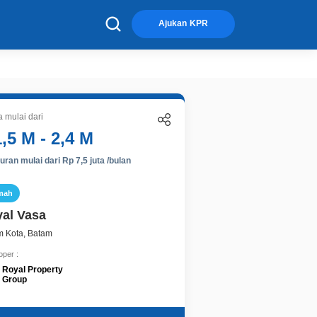
×
Ajukan KPR
 mulai dari
1,5 M - 2,4 M
ran mulai dari Rp 7,5 juta /bulan
mah
al Vasa
m Kota, Batam
oper :
Royal Property
Group