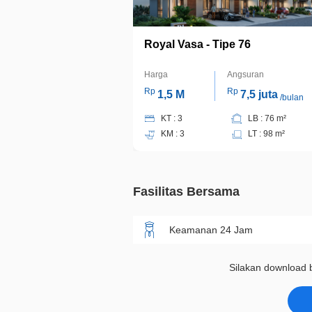
Royal Vasa - Tipe 76
Harga
Angsuran
Rp
Rp
1,5 M
7,5 juta
/bulan
KT : 3
LB : 76 m²
KM : 3
LT : 98 m²
Fasilitas Bersama
Keamanan 24 Jam
Silakan download b