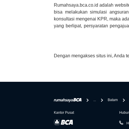
Rumahsaya.bca.co.id adalah websit
bisa melakukan simulasi angsura
konsultasi mengenai KPR, maka ada
yang berlipat, persyaratan pengaj
bertanya tentang properti disini B
informasi yang rekanan berikan selai
Dengan mengakses situs ini, Anda t
...
Batam
Kantor Pusat
Hubun
H