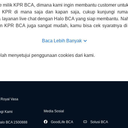
e milik KPR BCA, dimana kami ingin membantu customer untuk
n KPR di mana saja dan kapan saja, cukup kunjungi rumah
 layanan live chat dengan Halo BCA yang siap membantu. Na
uan KPR BCA juga sangat mudah, kamu bisa cek syaratnya di
CA hanya sebagai pihak penghubung kamu dengan pihak lain, B
n yang bisa di verifikasi oleh BCA.
Baca Lebih Banyak
elah menyetujui penggunaan cookies dari kami.
Royal Vasa
Media Sosial
gi Kami
GoodLife BCA
Solusi BCA
alo BCA 1500888