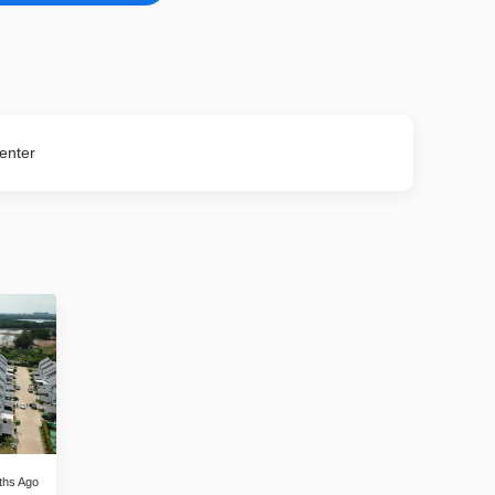
 Center
ths Ago