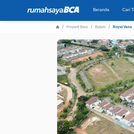
Beranda
Cari 
Properti Baru
Batam
Royal Vasa
Beranda
Cari Tahu
Properti Dijual
Rekanan
Fitur Unggulan
© 2026 PT Bank Central Asia Tbk