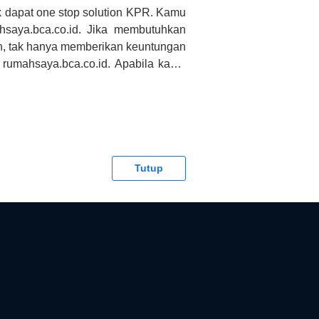
 dapat one stop solution KPR. Kamu
saya.bca.co.id. Jika membutuhkan
h, tak hanya memberikan keuntungan
 rumahsaya.bca.co.id. Apabila kamu
CA tidak bertanggung jawab terhadap
Tutup