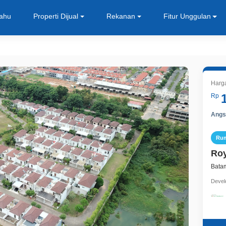
Tahu
Properti Dijual
Rekanan
Fitur Unggulan
Harga
Rp
Angsu
Ru
Roy
Bata
Devel