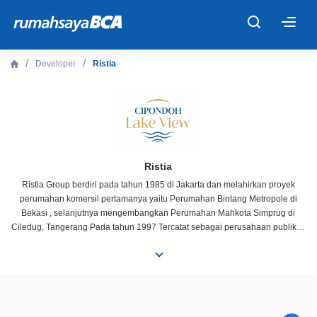
×
Developer
Ristia
Beranda
Cari Tahu
Properti Dijual
Ristia
Ristia Group berdiri pada tahun 1985 di Jakarta dan melahirkan proyek
perumahan komersil pertamanya yaitu Perumahan Bintang Metropole di
Rekanan
Bekasi , selanjutnya mengembangkan Perumahan Mahkota Simprug di
Ciledug, Tangerang Pada tahun 1997 Tercatat sebagai perusahaan publik di
Bursa Efek Indonesia dan menerima penghargaan BTN Property Award
Fitur Unggulan
sebagai salah 1 dari 3 pengembang dengan realisasi akad kredit FLPP
terbesar nasional Juga telah Akusisi beberapa Perusahaan seperti PT Tiara
Raya Bali International (TRBI) yang memiliki Le Meridien Bali Jimbaran, PT
© 2026 PT Bank Central Asia Tbk
Alam Indah Selaras, PT Nusantara Almazia dan PT Manggala Citra Abadi
Selama tiga dekade terakhir, Ristia Group telah berhasil mengembangkan