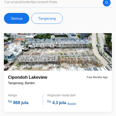
18 proyek perumahan di 7 kota di indonesia dan masih banyak proyek
dalam persiapan dengan lokasi yang strategis, dengan didukung fasilitas
transportasi umum, rumah sakit, sekolah dan tempat rekreasi
Semua
Tangerang
Cipondoh Lakeview
Few Months Ago
Tangerang, Banten
Harga
Angsuran mulai dari
Rp
Rp
868 juta
4,3 juta
/bulan