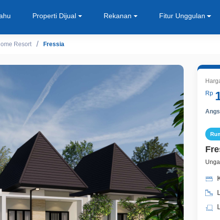
Tahu
Properti Dijual
Rekanan
Fitur Unggulan
ome Resort
Fressia
Harg
Rp
Angsu
Ru
Fre
Unga
L