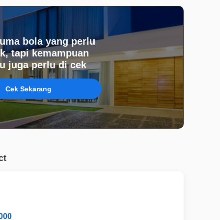
uma bola yang perlu
k, tapi kemampuan
 juga perlu di cek
Cek Sekarang
ct
000