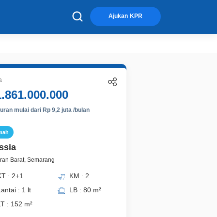
×
Ajukan KPR
a
1.861.000.000
ran mulai dari Rp 9,2 juta /bulan
mah
ssia
ran Barat, Semarang
KT : 2+1
KM : 2
antai : 1 lt
LB : 80 m²
LT : 152 m²