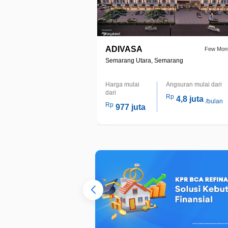
ADIVASA
Few Mon
Semarang Utara, Semarang
Harga mulai
Angsuran mulai dari
dari
Rp
4,8 juta
/bulan
Rp
977 juta