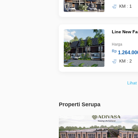
KM : 1
Line New F
Harga
Rp
1.264.00
KM : 2
Lihat
Properti Serupa