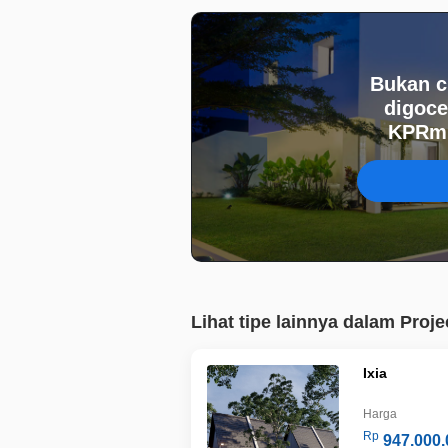
Bukan c
digoce
KPRmu
Lihat tipe lainnya dalam Proje
Ixia
Harga
Rp
947.000.