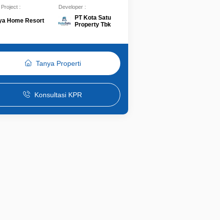
Project :
Developer :
PT Kota Satu
a Home Resort
Property Tbk
Tanya Properti
Konsultasi KPR