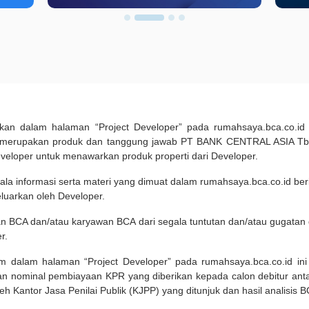
pilkan dalam halaman “Project Developer” pada rumahsaya.bca.co.i
 merupakan produk dan tanggung jawab PT BANK CENTRAL ASIA Tbk
eveloper untuk menawarkan produk properti dari Developer.
ala informasi serta materi yang dimuat dalam rumahsaya.bca.co.id beri
eluarkan oleh Developer.
an BCA dan/atau karyawan BCA dari segala tuntutan dan/atau gugata
r.
um dalam halaman “Project Developer” pada rumahsaya.bca.co.id in
n nominal pembiayaan KPR yang diberikan kepada calon debitur ant
leh Kantor Jasa Penilai Publik (KJPP) yang ditunjuk dan hasil analisis 