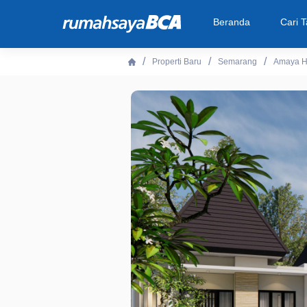
Beranda
Cari 
Properti Baru
Semarang
Amaya H
Beranda
Cari Tahu
Properti Dijual
Rekanan
Fitur Unggulan
© 2026 PT Bank Central Asia Tbk