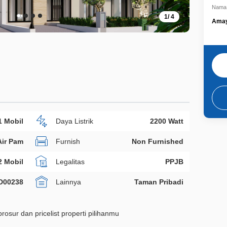
Nama 
1
/
4
Amay
1 Mobil
Daya Listrik
2200 Watt
Air Pam
Furnish
Non Furnished
2 Mobil
Legalitas
PPJB
D00238
Lainnya
Taman Pribadi
rosur dan pricelist properti pilihanmu