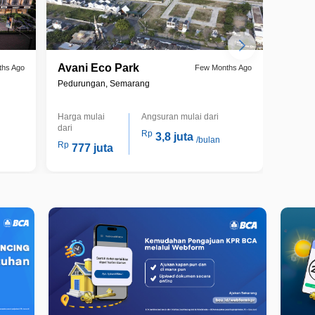
Avani Eco Park
Bukit
ths Ago
Few Months Ago
Pedurungan, Semarang
Tembal
Harga mulai
Angsuran mulai dari
Harga m
dari
dari
Rp
3,8 juta
/bulan
Rp
Rp
777 juta
1,