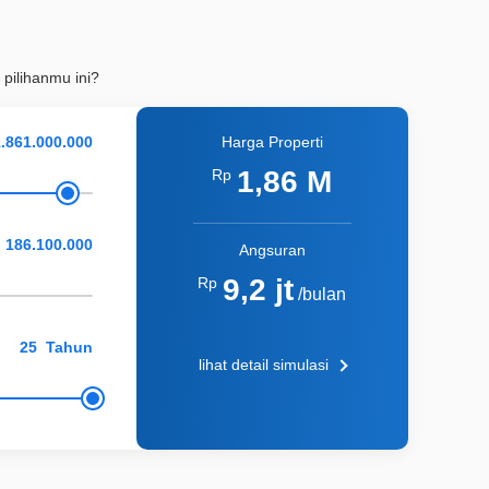
 pilihanmu ini?
Harga Properti
1,86 M
Rp
Angsuran
9,2 jt
Rp
/bulan
Tahun
lihat detail simulasi