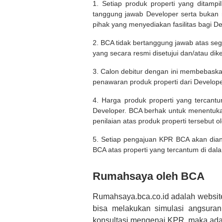
1. Setiap produk properti yang ditam
tanggung jawab Developer serta bukan
pihak yang menyediakan fasilitas bagi D
2. BCA tidak bertanggung jawab atas seg
yang secara resmi disetujui dan/atau dik
3. Calon debitur dengan ini membebask
penawaran produk properti dari Develope
4. Harga produk properti yang tercant
Developer. BCA berhak untuk menentuka
penilaian atas produk properti tersebut o
5. Setiap pengajuan KPR BCA akan diana
BCA atas properti yang tercantum di dala
Rumahsaya oleh BCA
Rumahsaya.bca.co.id adalah websit
bisa melakukan simulasi angsura
konsultasi mengenai KPR, maka ada