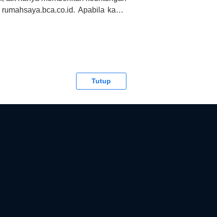
 rumahsaya.bca.co.id. Apabila kamu
CA tidak bertanggung jawab terhadap
Tutup