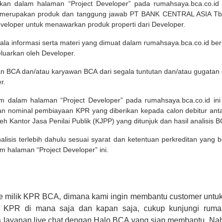
pilkan dalam halaman “Project Developer” pada rumahsaya.bca.co.i
 merupakan produk dan tanggung jawab PT BANK CENTRAL ASIA Tbk
eveloper untuk menawarkan produk properti dari Developer.
ala informasi serta materi yang dimuat dalam rumahsaya.bca.co.id beri
eluarkan oleh Developer.
an BCA dan/atau karyawan BCA dari segala tuntutan dan/atau gugata
r.
um dalam halaman “Project Developer” pada rumahsaya.bca.co.id in
n nominal pembiayaan KPR yang diberikan kepada calon debitur ant
leh Kantor Jasa Penilai Publik (KJPP) yang ditunjuk dan hasil analisis 
lisis terlebih dahulu sesuai syarat dan ketentuan perkreditan yang
m halaman “Project Developer” ini.
e milik KPR BCA, dimana kami ingin membantu customer untuk
n KPR di mana saja dan kapan saja, cukup kunjungi rumah
 layanan live chat dengan Halo BCA yang siap membantu. Na