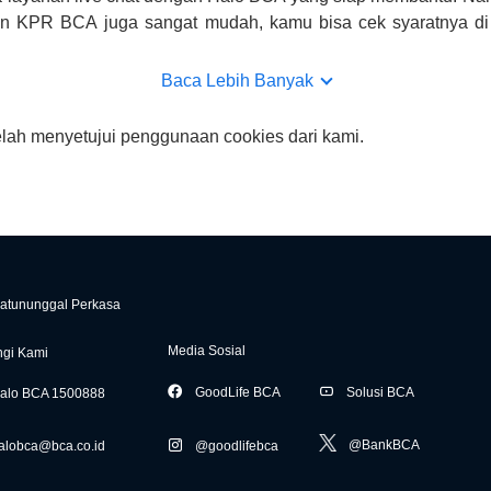
uan KPR BCA juga sangat mudah, kamu bisa cek syaratnya di
CA hanya sebagai pihak penghubung kamu dengan pihak lain, B
n yang bisa di verifikasi oleh BCA.
Baca Lebih Banyak
elah menyetujui penggunaan cookies dari kami.
atununggal Perkasa
Media Sosial
gi Kami
GoodLife BCA
Solusi BCA
alo BCA 1500888
@BankBCA
alobca@bca.co.id
@goodlifebca