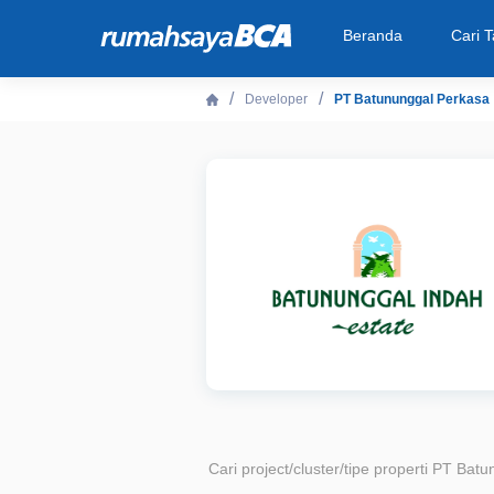
Beranda
Cari 
Developer
PT Batununggal Perkasa
Beranda
Cari Tahu
Properti Dijual
Rekanan
Fitur Unggulan
© 2026 PT Bank Central Asia Tbk