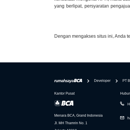
yang berlipat, persyaratan pengaj
bertanya tentang properti disini B
informasi yang rekanan berikan selai
Dengan mengakses situs ini, Anda t
Developer
PT B
Kantor Pusat
Hubun
H
Menara BCA, Grand Indonesia
h
Jl. MH Thamrin No. 1