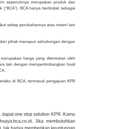
d ini sepenuhnya merupakan produk dan
 (“BCA”). BCA hanya bertindak sebagai
kut setiap perubahannya atau materi lain
n dari pihak manapun sehubungan dengan
i merupakan harga yang ditentukan oleh
ara lain dengan mempertimbangkan hasil
BCA.
 berlaku di BCA, termasuk pengajuan KPR
 dapat one stop solution KPR. Kamu
saya.bca.co.id. Jika membutuhkan
h, tak hanya memberikan keuntungan