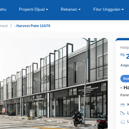
Tahu
Properti Dijual
Rekanan
Fitur Unggulan
rvest
- Harvest Point 110/76
Harg
Rp
Angsu
Ru
- H
Karan
K
L