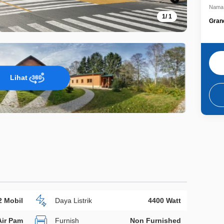
Nama 
1
/
1
Gran
Lihat
2 Mobil
Daya Listrik
4400 Watt
Air Pam
Furnish
Non Furnished