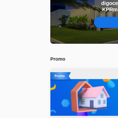
digoce
KPRmu
Promo