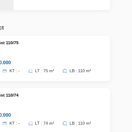
SHM
ct
int 110/75
0.000
KT : -
LT : 75 m²
LB : 110 m²
int 110/74
0.000
KT : -
LT : 74 m²
LB : 110 m²