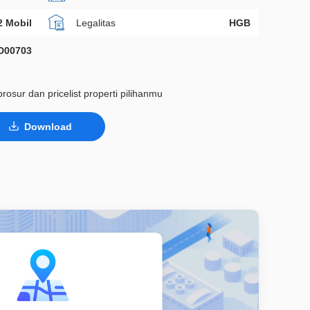
2 Mobil
Legalitas
HGB
D00703
rosur dan pricelist properti pilihanmu
Download