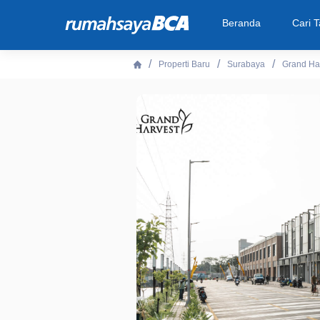
Beranda
Cari 
Properti Baru
Surabaya
Grand Ha
Beranda
Cari Tahu
Properti Dijual
Rekanan
Fitur Unggulan
© 2026 PT Bank Central Asia Tbk