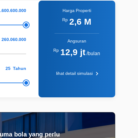
Harga Properti
2,6 M
Rp
Angsuran
12,9 jt
Rp
/bulan
Tahun
lihat detail simulasi
uma bola yang perlu