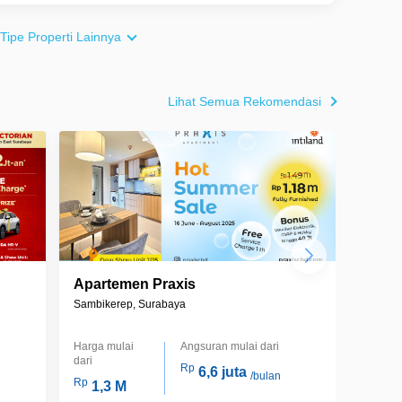
 Tipe Properti Lainnya
Lihat Semua Rekomendasi
Apartemen Praxis
Apar
Sambikerep, Surabaya
Wiyung
Harga mulai
Angsuran mulai dari
Harga m
dari
dari
Rp
6,6 juta
/bulan
Rp
Rp
1,3 M
2,