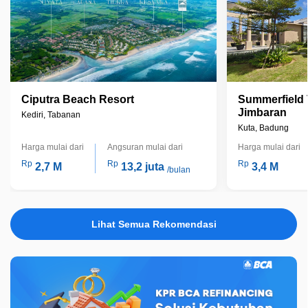
Ciputra Beach Resort
Summerfield 
Jimbaran
Kediri, Tabanan
Kuta, Badung
Harga mulai dari
Angsuran mulai dari
Harga mulai dari
Rp
Rp
Rp
2,7 M
13,2 juta
3,4 M
/bulan
Lihat Semua Rekomendasi