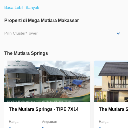
Mutiara Makassar, yang mempunya posisi paling strategis di
Baca Lebih Banyak
Perintis Kemerdekaan. Cluster ini dikelilingi oleh fasilitas publik
mulai dari sekolah, rumah sakit, bank, pertokoan, cafe, tempat
Properti di Mega Mutiara Makassar
belanja, dekat Bandara Sultan Hasanuddin dan Terminal Daya
Pilih Cluster/Tower
sehingga memudahkan mobilitas bagi para penghuninya ke
mana saja.
The Mutiara Springs
The Mutiara Springs - TIPE 7X14
The Mutiara 
Harga
Angsuran
Harga