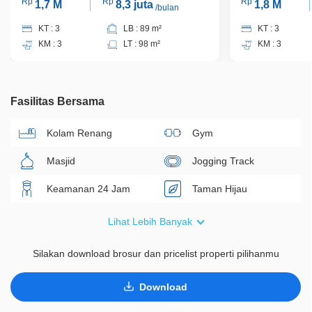
Rp
Rp
Rp
1,7 M
8,3 juta
1,8 M
/bulan
KT : 3
LB : 89 m²
KT : 3
KM : 3
LT : 98 m²
KM : 3
Fasilitas Bersama
Kolam Renang
Gym
Masjid
Jogging Track
Keamanan 24 Jam
Taman Hijau
Area Bermain
Ruang Komunitas
Lihat Lebih Banyak
Silakan download brosur dan pricelist properti pilihanmu
Download