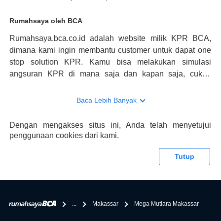
Rumahsaya oleh BCA
Rumahsaya.bca.co.id adalah website milik KPR BCA,
dimana kami ingin membantu customer untuk dapat one
stop solution KPR. Kamu bisa melakukan simulasi
angsuran KPR di mana saja dan kapan saja, cukup
kunjungi rumahsaya.bca.co.id. Jika membutuhkan
konsultasi mengenai KPR, maka ada layanan live chat
Baca Lebih Banyak
dengan Halo BCA yang siap membantu. Nah, tak hanya
memberikan keuntungan yang berlipat, persyaratan
Dengan mengakses situs ini, Anda telah menyetujui
pengajuan KPR BCA juga sangat mudah, kamu bisa cek
penggunaan cookies dari kami.
syaratnya di rumahsaya.bca.co.id. Apabila kamu bertanya
tentang properti disini BCA hanya sebagai pihak
Tutup
penghubung kamu dengan pihak lain, BCA tidak
bertanggung jawab terhadap informasi yang rekanan
berikan selain yang bisa di verifikasi oleh BCA.
...
Makassar
Mega Mutiara Makassar