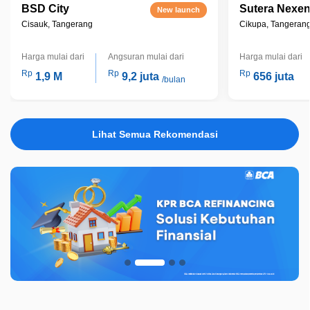
BSD City
Sutera Nexe
New launch
Cisauk, Tangerang
Cikupa, Tangeran
Harga mulai dari
Angsuran mulai dari
Harga mulai dari
Rp
Rp
Rp
1,9 M
9,2 juta
656 juta
/bulan
Lihat Semua Rekomendasi