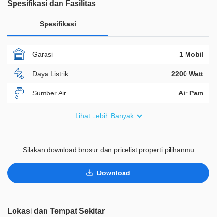
Spesifikasi dan Fasilitas
Spesifikasi
Garasi
1 Mobil
Daya Listrik
2200 Watt
Sumber Air
Air Pam
Furnish
Non Furnished
Lihat Lebih Banyak
Akses Bisa Dilewati
2 Mobil
Silakan download brosur dan pricelist properti pilihanmu
Legalitas
SHM
ID Properti
D02481
Download
Lokasi dan Tempat Sekitar