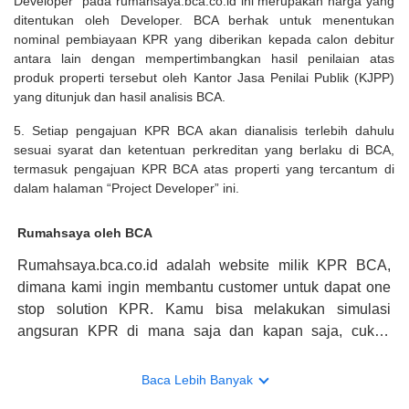
Developer” pada rumahsaya.bca.co.id ini merupakan harga yang
ditentukan oleh Developer. BCA berhak untuk menentukan
nominal pembiayaan KPR yang diberikan kepada calon debitur
antara lain dengan mempertimbangkan hasil penilaian atas
produk properti tersebut oleh Kantor Jasa Penilai Publik (KJPP)
yang ditunjuk dan hasil analisis BCA.
5. Setiap pengajuan KPR BCA akan dianalisis terlebih dahulu
sesuai syarat dan ketentuan perkreditan yang berlaku di BCA,
termasuk pengajuan KPR BCA atas properti yang tercantum di
dalam halaman “Project Developer” ini.
Rumahsaya oleh BCA
Rumahsaya.bca.co.id adalah website milik KPR BCA,
dimana kami ingin membantu customer untuk dapat one
stop solution KPR. Kamu bisa melakukan simulasi
angsuran KPR di mana saja dan kapan saja, cukup
kunjungi rumahsaya.bca.co.id. Jika membutuhkan
konsultasi mengenai KPR, maka ada layanan live chat
Baca Lebih Banyak
dengan Halo BCA yang siap membantu. Nah, tak hanya