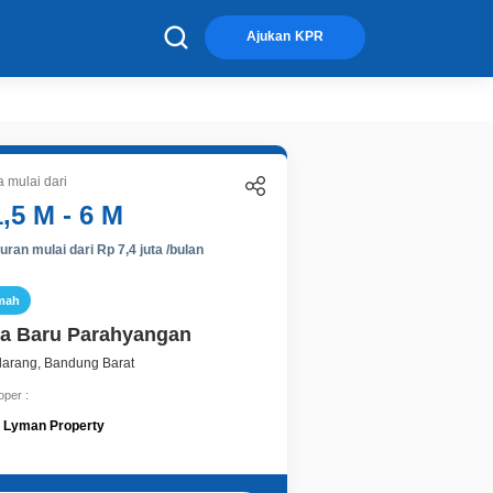
×
Ajukan KPR
 mulai dari
1,5 M - 6 M
ran mulai dari Rp 7,4 juta /bulan
mah
a Baru Parahyangan
larang, Bandung Barat
oper :
Lyman Property