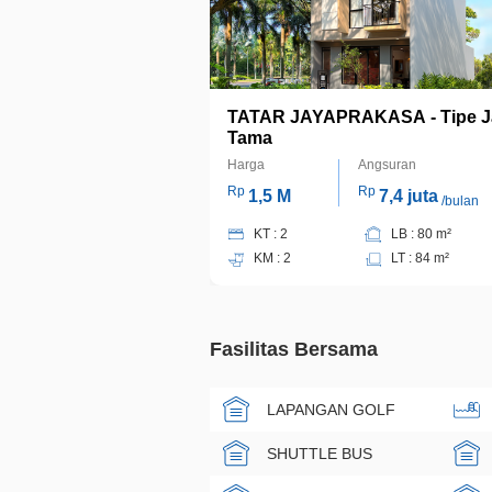
TATAR JAYAPRAKASA - Tipe J
Tama
Harga
Angsuran
Rp
Rp
1,5 M
7,4 juta
/bulan
KT : 2
LB : 80 m²
KM : 2
LT : 84 m²
Fasilitas Bersama
LAPANGAN GOLF
SHUTTLE BUS