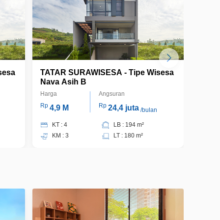
sesa
TATAR SURAWISESA - Tipe Wisesa
TATA
Nava Asih B
Nava 
Harga
Angsuran
Harga
Rp
Rp
Rp
4,9 M
24,4 juta
6 
/bulan
KT : 4
LB : 194 m²
KT 
KM : 3
LT : 180 m²
KM 