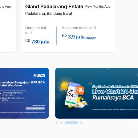
Gland Padalarang Estate
ths Ago
Few Months Ago
Padalarang, Bandung Barat
Harga mulai
Angsuran mulai dari
dari
Rp
3,9 juta
/bulan
Rp
780 juta