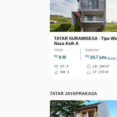
TATAR SURAWISESA - Tipe Wi
Nava Asih A
Harga
Angsuran
Rp
Rp
6 M
29,7 juta
/bulan
KT : 4
LB : 194 m²
KM : 3
LT : 270 m²
TATAR JAYAPRAKASA