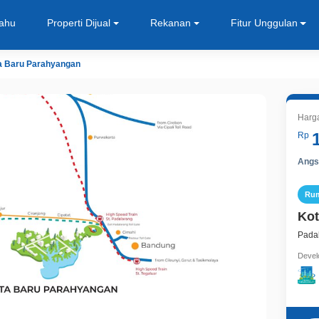
Tahu
Properti Dijual
Rekanan
Fitur Unggulan
a Baru Parahyangan
Harga
Rp
Angsu
Ru
Kot
Pada
Devel