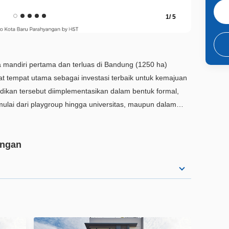
1
/
5
mandiri pertama dan terluas di Bandung (1250 ha)
 tempat utama sebagai investasi terbaik untuk kemajuan
dikan tersebut diimplementasikan dalam bentuk formal,
 mulai dari playgroup hingga universitas, maupun dalam
Iptek, Bale Seni Barli, dan taman tematik yang tersebar di
angan