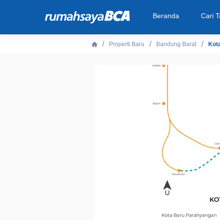
Beranda
Cari 
Properti Baru
Bandung Barat
Kot
Beranda
Cari Tahu
Properti Dijual
Rekanan
Fitur Unggulan
© 2026 PT Bank Central Asia Tbk