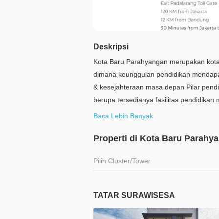
Deskripsi
Kota Baru Parahyangan merupakan kota 
dimana keunggulan pendidikan mendapat
& kesejahteraan masa depan Pilar pendi
berupa tersedianya fasilitas pendidikan
bentuk non formal seperti Sundial Puspa 
Baca Lebih Banyak
setiap tatar
Properti di Kota Baru Parahy
Pilih Cluster/Tower
TATAR SURAWISESA