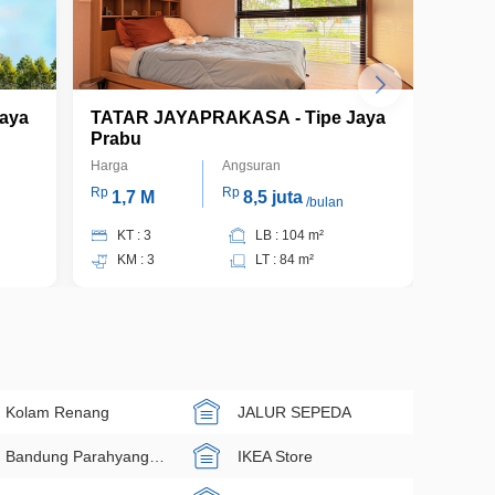
aya
TATAR JAYAPRAKASA - Tipe Jaya
TATA
Prabu
Tama
Harga
Angsuran
Harga
Rp
Rp
Rp
1,7 M
8,5 juta
1,6
/bulan
KT : 3
LB : 104 m²
KT 
KM : 3
LT : 84 m²
KM 
Kolam Renang
JALUR SEPEDA
Bandung Parahyangan Golf
IKEA Store