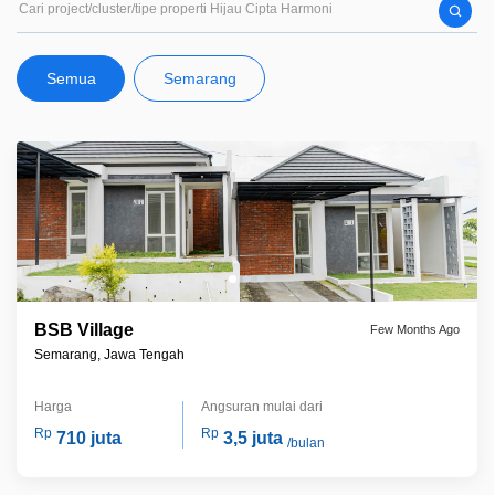
lingkungan modern, fasilitas pendukung lengkap, serta suasana komunitas
yang ramah dan harmonis Dengan pengalaman dan dukungan profesional
dari Arya Group, PT Hijau Cipta Harmoni berkomitmen untuk membangun
Semua
Semarang
kawasan hunian yang bernilai investasi tinggi
BSB Village
Few Months Ago
Semarang, Jawa Tengah
Harga
Angsuran mulai dari
Rp
Rp
710 juta
3,5 juta
/bulan