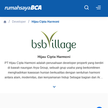
×
Developer
Hijau Cipta Harmoni
Beranda
Cari Tahu
Properti Dijual
Hijau Cipta Harmoni
PT Hijau Cipta Harmoni adalah perusahaan developer properti yang berdiri
di bawah naungan Arya Group, sebuah grup usaha yang berkomitmen
Rekanan
menghadirkan kawasan hunian berkualitas dengan sentuhan harmoni
antara alam, modernitas, dan kenyamanan hidup Sebagai bagian dari Arya
Group, PT Hijau Cipta Harmoni terus mengembangkan konsep perumahan
Fitur Unggulan
yang tidak hanya menawarkan hunian fungsional, tetapi juga menciptakan
ekosistem lingkungan yang hijau, asri, dan mendukung gaya hidup sehat
bagi para penghuninya Salah satu produk unggulan PT Hijau Cipta Harmoni
© 2026 PT Bank Central Asia Tbk
adalah BSB Village ? sebuah kawasan hunian terpadu yang mengusung
konsep ?Modern Resort Living?, menghadirkan perumahan dengan tata