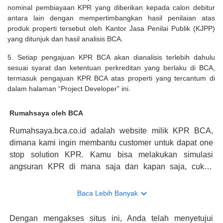
nominal pembiayaan KPR yang diberikan kepada calon debitur
antara lain dengan mempertimbangkan hasil penilaian atas
produk properti tersebut oleh Kantor Jasa Penilai Publik (KJPP)
yang ditunjuk dan hasil analisis BCA.
5. Setiap pengajuan KPR BCA akan dianalisis terlebih dahulu
sesuai syarat dan ketentuan perkreditan yang berlaku di BCA,
termasuk pengajuan KPR BCA atas properti yang tercantum di
dalam halaman “Project Developer” ini.
Rumahsaya oleh BCA
Rumahsaya.bca.co.id adalah website milik KPR BCA,
dimana kami ingin membantu customer untuk dapat one
stop solution KPR. Kamu bisa melakukan simulasi
angsuran KPR di mana saja dan kapan saja, cukup
kunjungi rumahsaya.bca.co.id. Jika membutuhkan
konsultasi mengenai KPR, maka ada layanan live chat
Baca Lebih Banyak
dengan Halo BCA yang siap membantu. Nah, tak hanya
memberikan keuntungan yang berlipat, persyaratan
Dengan mengakses situs ini, Anda telah menyetujui