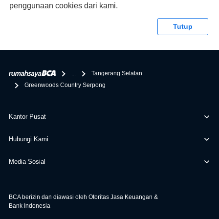
pengajuan KPR BCA juga sangat mudah, kamu bisa cek
penggunaan cookies dari kami.
syaratnya di rumahsaya.bca.co.id. Apabila kamu bertanya
tentang properti disini BCA hanya sebagai pihak
Tutup
penghubung kamu dengan pihak lain, BCA tidak
bertanggung jawab terhadap informasi yang rekanan
berikan selain yang bisa di verifikasi oleh BCA.
...
Tangerang Selatan
Greenwoods Country Serpong
Kantor Pusat
Hubungi Kami
Media Sosial
BCA berizin dan diawasi oleh Otoritas Jasa Keuangan &
Bank Indonesia