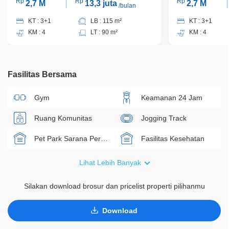
Rp
Rp
Rp
2,7 M
13,3 juta
2,7 M
/bulan
KT : 3+1
LB : 115 m²
KT : 3+1
KM : 4
LT : 90 m²
KM : 4
Fasilitas Bersama
Gym
Keamanan 24 Jam
Ruang Komunitas
Jogging Track
Pet Park Sarana Peribadatan Taman Hijau Fasilitas Kesehatan
Fasilitas Kesehatan
Sarana Peribadatan
Taman Hijau
Lihat Lebih Banyak
Silakan download brosur dan pricelist properti pilihanmu
Download