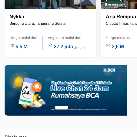
Nykka
Aria Rempoa
Serpong Utara, Tangerang Selatan
Ciputat Timur, Ta
Harga mulai dari
Angsuran mulai dari
Harga mulai dari
Rp
Rp
Rp
5,5 M
27,2 juta
2,6 M
/bulan