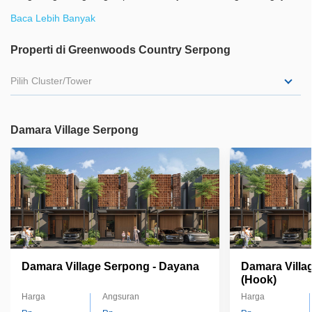
hidup modern yang dinamis, menghadirkan relaksasi dan kualitas
Baca Lebih Banyak
hidup dalam keseharian
Properti di Greenwoods Country Serpong
Pilih Cluster/Tower
Damara Village Serpong
Damara Village Serpong - Dayana
Damara Villa
(Hook)
Harga
Angsuran
Harga