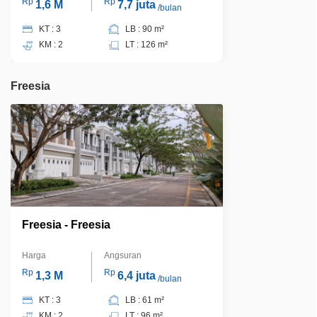
Rp
Rp
1,6 M
7,7 juta
/bulan
KT : 3
LB : 90 m²
KM : 2
LT : 126 m²
Freesia
Freesia - Freesia
Harga
Angsuran
Rp
Rp
1,3 M
6,4 juta
/bulan
KT : 3
LB : 61 m²
KM : 2
LT : 96 m²