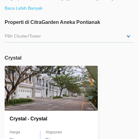
lapangan basket, jogging track, dsb, CitraGarden Aneka
Baca Lebih Banyak
merupakan pilihan hunian yang tepat bagi anda untuk tumbuh
dan berkembang bersama keluarga sekaligus menyediakan
Properti di CitraGarden Aneka Pontianak
lingkungan hidup yang nyaman
Pilih Cluster/Tower
Crystal
Crystal - Crystal
Harga
Angsuran