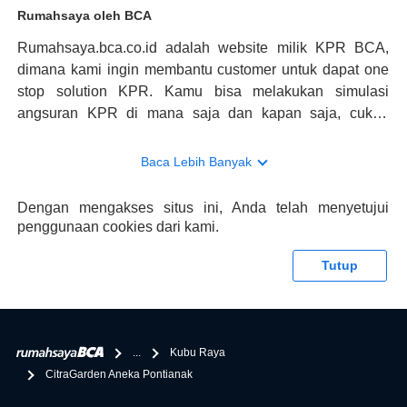
Rumahsaya oleh BCA
Rumahsaya.bca.co.id adalah website milik KPR BCA,
dimana kami ingin membantu customer untuk dapat one
stop solution KPR. Kamu bisa melakukan simulasi
angsuran KPR di mana saja dan kapan saja, cukup
kunjungi rumahsaya.bca.co.id. Jika membutuhkan
konsultasi mengenai KPR, maka ada layanan live chat
Baca Lebih Banyak
dengan Halo BCA yang siap membantu. Nah, tak hanya
memberikan keuntungan yang berlipat, persyaratan
Dengan mengakses situs ini, Anda telah menyetujui
pengajuan KPR BCA juga sangat mudah, kamu bisa cek
penggunaan cookies dari kami.
syaratnya di rumahsaya.bca.co.id. Apabila kamu bertanya
tentang properti disini BCA hanya sebagai pihak
Tutup
penghubung kamu dengan pihak lain, BCA tidak
bertanggung jawab terhadap informasi yang rekanan
berikan selain yang bisa di verifikasi oleh BCA.
...
Kubu Raya
CitraGarden Aneka Pontianak