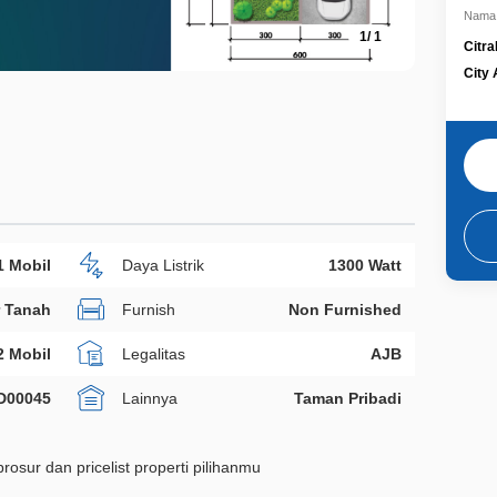
Nama 
1
/
1
Citr
City
1 Mobil
Daya Listrik
1300 Watt
r Tanah
Furnish
Non Furnished
2 Mobil
Legalitas
AJB
D00045
Lainnya
Taman Pribadi
rosur dan pricelist properti pilihanmu