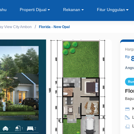
Tahu
Properti Dijual
Rekanan
Fitur Unggulan
ay View City Ambon
Florida - New Opal
Harg
Rp
Angsu
Ru
Flo
Bagu
K
L