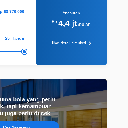
Angsuran
4,4 jt
Rp
/bulan
Tahun
lihat detail simulasi
uma bola yang perlu
k, tapi kemampuan
 juga perlu di cek
Cek Sekarang