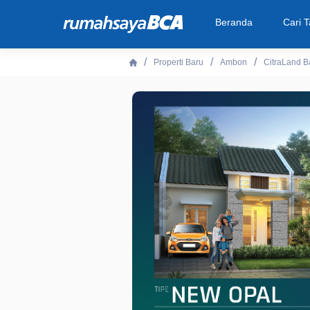
Beranda
Cari 
Properti Baru
Ambon
CitraLand B
Beranda
Cari Tahu
Properti Dijual
Rekanan
Fitur Unggulan
© 2026 PT Bank Central Asia Tbk