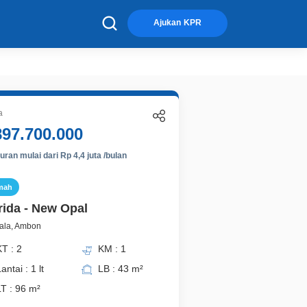
×
Ajukan KPR
a
897.700.000
ran mulai dari Rp 4,4 juta /bulan
mah
rida - New Opal
ala, Ambon
T : 2
KM : 1
antai : 1 lt
LB : 43 m²
LT : 96 m²