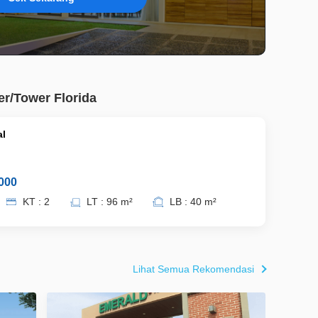
er/Tower Florida
al
000
KT : 2
LT : 96 m²
LB : 40 m²
Lihat Semua Rekomendasi