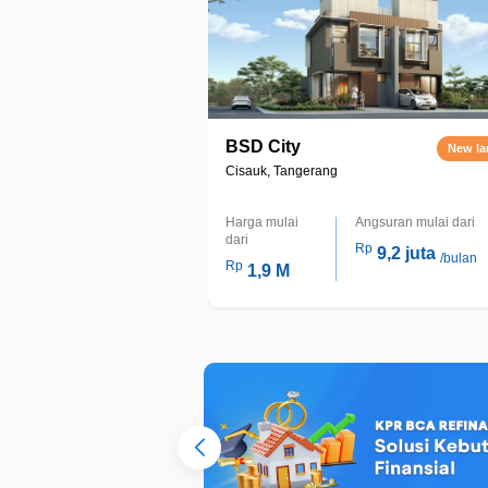
BSD City
New l
Cisauk, Tangerang
Harga mulai
Angsuran mulai dari
dari
Rp
9,2 juta
/bulan
Rp
1,9 M