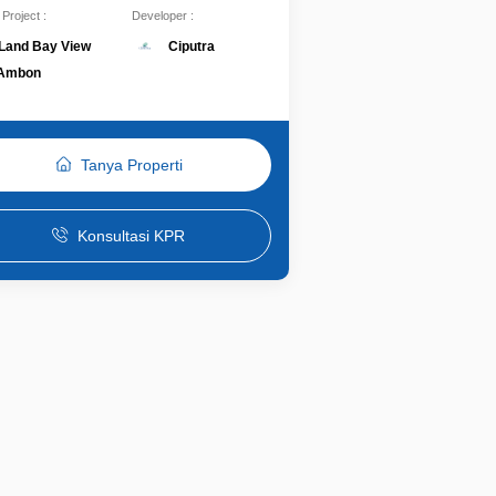
Project :
Developer :
Ciputra
aLand Bay View
 Ambon
Tanya Properti
Konsultasi KPR