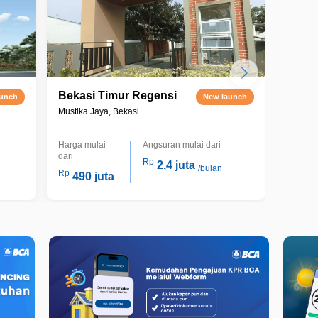
Bekasi Timur Regensi
Perma
aunch
New launch
Cibit
Mustika Jaya, Bekasi
Cibitun
Harga mulai
Angsuran mulai dari
Harga m
dari
dari
Rp
2,4 juta
/bulan
Rp
Rp
490 juta
402