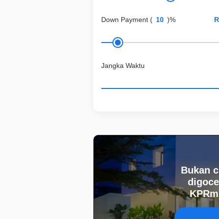
Down Payment
(
)%
Jangka Waktu
Bukan c
digoce
KPRmu