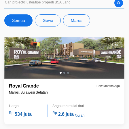
Semua
Gowa
Maros
Royal Grande
Few Months Ago
Maros, Sulawesi Selatan
Harga
Angsuran mulai dari
Rp
Rp
534 juta
2,6 juta
/bulan