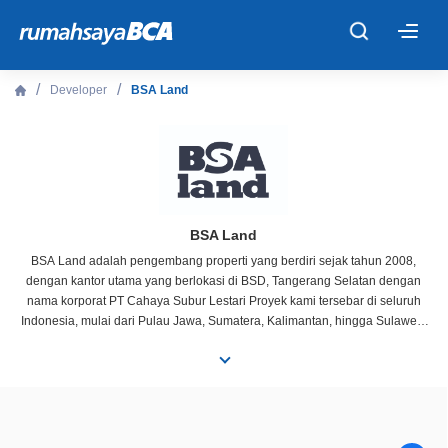
×
Developer
BSA Land
Beranda
Cari Tahu
Properti Dijual
BSA Land
BSA Land adalah pengembang properti yang berdiri sejak tahun 2008,
dengan kantor utama yang berlokasi di BSD, Tangerang Selatan dengan
Rekanan
nama korporat PT Cahaya Subur Lestari Proyek kami tersebar di seluruh
Indonesia, mulai dari Pulau Jawa, Sumatera, Kalimantan, hingga Sulawesi
Terdiri dari berbagai jenis properti, seperti Perumahan, Ruko, Pasar Modern,
Fitur Unggulan
Pergudangan, Wisata Air, hingga Pusat Suku Cadang BSA Land
berkomitmen untuk mengutamakan kenyamanan dan kepuasan konsumen
Sehingga terus berinovasi dalam meningkatkan kualitas pelayanan agar
© 2026 PT Bank Central Asia Tbk
menjadi pengembang properti terdepan di Indonesia untuk sektor
menengah