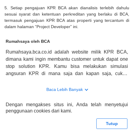
5. Setiap pengajuan KPR BCA akan dianalisis terlebih dahulu
sesuai syarat dan ketentuan perkreditan yang berlaku di BCA,
termasuk pengajuan KPR BCA atas properti yang tercantum di
dalam halaman “Project Developer” ini.
Rumahsaya oleh BCA
Rumahsaya.bca.co.id adalah website milik KPR BCA,
dimana kami ingin membantu customer untuk dapat one
stop solution KPR. Kamu bisa melakukan simulasi
angsuran KPR di mana saja dan kapan saja, cukup
kunjungi rumahsaya.bca.co.id. Jika membutuhkan
konsultasi mengenai KPR, maka ada layanan live chat
Baca Lebih Banyak
dengan Halo BCA yang siap membantu. Nah, tak hanya
memberikan keuntungan yang berlipat, persyaratan
Dengan mengakses situs ini, Anda telah menyetujui
pengajuan KPR BCA juga sangat mudah, kamu bisa cek
penggunaan cookies dari kami.
syaratnya di rumahsaya.bca.co.id. Apabila kamu bertanya
tentang properti disini BCA hanya sebagai pihak
Tutup
penghubung kamu dengan pihak lain, BCA tidak