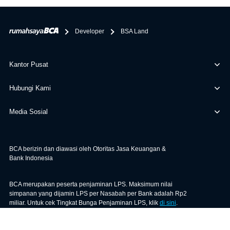
bertanggung jawab terhadap informasi yang rekanan
berikan selain yang bisa di verifikasi oleh BCA.
Developer
BSA Land
Kantor Pusat
Hubungi Kami
Media Sosial
BCA berizin dan diawasi oleh Otoritas Jasa Keuangan &
Bank Indonesia
BCA merupakan peserta penjaminan LPS. Maksimum nilai
simpanan yang dijamin LPS per Nasabah per Bank adalah Rp2
miliar. Untuk cek Tingkat Bunga Penjaminan LPS, klik
di sini
.