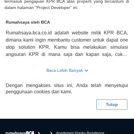
termasuk pengajuan KPR BCA atas properti yang tercantum di
dalam halaman “Project Developer” ini.
Rumahsaya oleh BCA
Rumahsaya.bca.co.id adalah website milik KPR BCA,
dimana kami ingin membantu customer untuk dapat one
stop solution KPR. Kamu bisa melakukan simulasi
angsuran KPR di mana saja dan kapan saja, cukup
kunjungi rumahsaya.bca.co.id. Jika membutuhkan
konsultasi mengenai KPR, maka ada layanan live chat
Baca Lebih Banyak
dengan Halo BCA yang siap membantu. Nah, tak hanya
memberikan keuntungan yang berlipat, persyaratan
Dengan mengakses situs ini, Anda telah menyetujui
pengajuan KPR BCA juga sangat mudah, kamu bisa cek
penggunaan cookies dari kami.
syaratnya di rumahsaya.bca.co.id. Apabila kamu bertanya
tentang properti disini BCA hanya sebagai pihak
Tutup
penghubung kamu dengan pihak lain, BCA tidak
bertanggung jawab terhadap informasi yang rekanan
berikan selain yang bisa di verifikasi oleh BCA.
...
Apartemen Klaska Residence