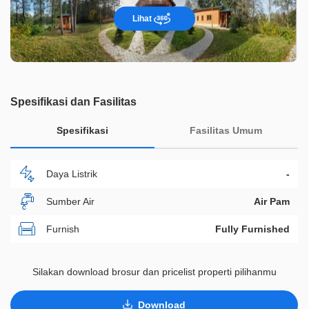
Lihat
Spesifikasi dan Fasilitas
Spesifikasi
Fasilitas Umum
Daya Listrik
-
Sumber Air
Air Pam
Furnish
Fully Furnished
Akses Bisa Dilewati
Lebih Dari 2 Mobil
Silakan download brosur dan pricelist properti pilihanmu
Legalitas
HGB
Download