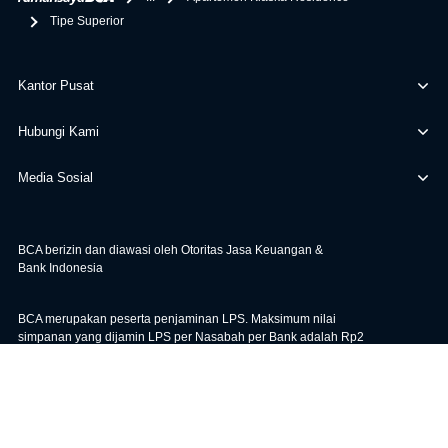
Tipe Superior
Kantor Pusat
Hubungi Kami
Media Sosial
BCA berizin dan diawasi oleh Otoritas Jasa Keuangan &
Bank Indonesia
BCA merupakan peserta penjaminan LPS. Maksimum nilai
simpanan yang dijamin LPS per Nasabah per Bank adalah Rp2
miliar. Untuk cek Tingkat Bunga Penjaminan LPS, klik
di sini
.
|
|
Bunga KPR
Kebijakan
Syarat & Ketentuan
Maaf, sistem sedang sibuk. Silakan muat ulang halaman
Muat Ulang