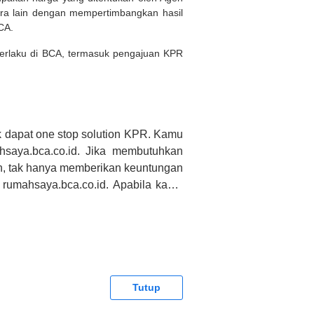
ara lain dengan mempertimbangkan hasil
BCA.
 berlaku di BCA, termasuk pengajuan KPR
 dapat one stop solution KPR. Kamu
saya.bca.co.id. Jika membutuhkan
h, tak hanya memberikan keuntungan
 rumahsaya.bca.co.id. Apabila kamu
CA tidak bertanggung jawab terhadap
Tutup