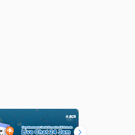
h
 Lebak Indah Regency, dekat
lan Kenjeran, MERR, RS, GM
ari, Surabaya
ulai dari
Angsuran mulai dari
Rp
8 M
8,9 juta
/bulan
: 3+1
LB : 151 m²
: 3
LT : 109 m²