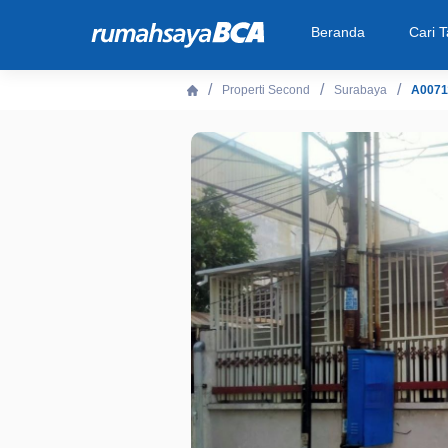
Beranda
Cari 
Properti Second
Surabaya
A0071
Beranda
Cari Tahu
Properti Dijual
Rekanan
Fitur Unggulan
© 2026 PT Bank Central Asia Tbk