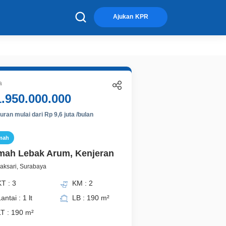
×
Ajukan KPR
a
1.950.000.000
ran mulai dari Rp 9,6 juta /bulan
mah
ah Lebak Arum, Kenjeran
aksari, Surabaya
T : 3
KM : 2
antai : 1 lt
LB : 190 m²
LT : 190 m²