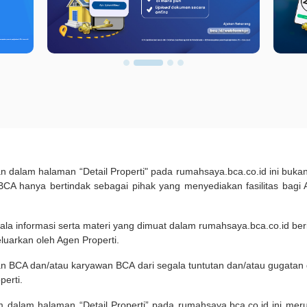
kan dalam halaman “Detail Properti" pada rumahsaya.bca.co.id ini b
A hanya bertindak sebagai pihak yang menyediakan fasilitas bagi 
ala informasi serta materi yang dimuat dalam rumahsaya.bca.co.id beri
eluarkan oleh Agen Properti.
an BCA dan/atau karyawan BCA dari segala tuntutan dan/atau gugata
perti.
m dalam halaman “Detail Properti” pada rumahsaya.bca.co.id ini me