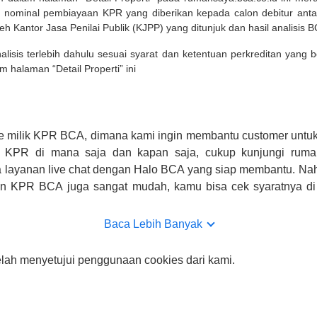
 nominal pembiayaan KPR yang diberikan kepada calon debitur ant
leh Kantor Jasa Penilai Publik (KJPP) yang ditunjuk dan hasil analisis 
lisis terlebih dahulu sesuai syarat dan ketentuan perkreditan yang
m halaman “Detail Properti” ini
e milik KPR BCA, dimana kami ingin membantu customer untuk
n KPR di mana saja dan kapan saja, cukup kunjungi rumah
 layanan live chat dengan Halo BCA yang siap membantu. Na
uan KPR BCA juga sangat mudah, kamu bisa cek syaratnya di
CA hanya sebagai pihak penghubung kamu dengan pihak lain, B
n yang bisa di verifikasi oleh BCA.
Baca Lebih Banyak
elah menyetujui penggunaan cookies dari kami.