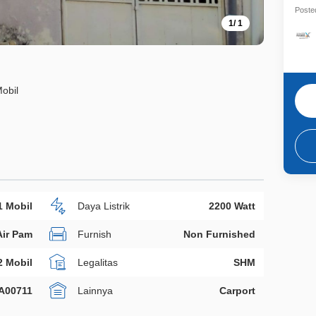
Posted
1
/
1
obil
1 Mobil
Daya Listrik
2200 Watt
Air Pam
Furnish
Non Furnished
2 Mobil
Legalitas
SHM
A00711
Lainnya
Carport