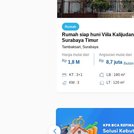
Rumah
Rumah siap huni Viila Kalijudan
Surabaya Timur
Tambaksari, Surabaya
Harga mulai dari
Angsuran mulai dari
Rp
Rp
1,8 M
8,7 juta
/bulan
KT : 3+1
LB : 180 m²
KM : 3
LT : 120 m²