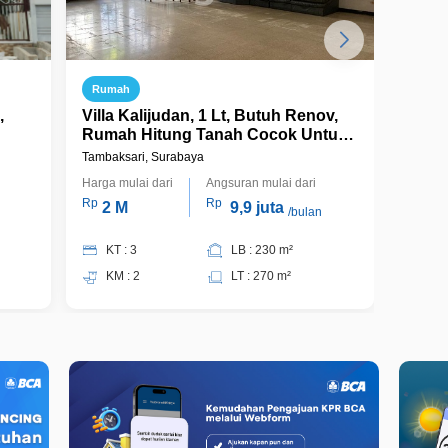
Rumah
Ruma
,
Villa Kalijudan, 1 Lt, Butuh Renov,
Rumah
Rumah Hitung Tanah Cocok Untuk
ke Ja
Bangun Ulang
Tambaksari, Surabaya
Tambaks
Harga mulai dari
Angsuran mulai dari
Harga m
Rp
Rp
Rp
2 M
9,9 juta
1,
/bulan
KT : 3
LB : 230 m²
KT 
KM : 2
LT : 270 m²
KM 