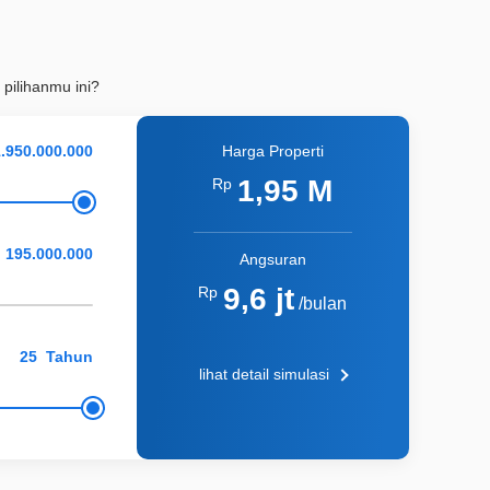
 pilihanmu ini?
Harga Properti
1,95 M
Rp
Angsuran
9,6 jt
Rp
/bulan
Tahun
lihat detail simulasi