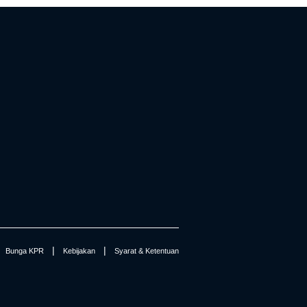
|
|
Bunga KPR
Kebijakan
Syarat & Ketentuan