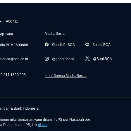
A00711
Media Sosial
gi Kami
GoodLife BCA
Solusi BCA
alo BCA 1500888
@BankBCA
alobca@bca.co.id
@goodlifebca
62 811 1500 998
Lihat Semua Media Sosial
uangan & Bank Indonesia
mum nilai simpanan yang dijamin LPS per Nasabah per
ga Penjaminan LPS, klik
di sini
.