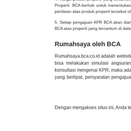
Properti. BCA berhak untuk menentukan
penilaian atas produk properti tersebut o
5. Setiap pengajuan KPR BCA akan diana
BCA atas properti yang tercantum di dala
Rumahsaya oleh BCA
Rumahsaya.bca.co.id adalah websit
bisa melakukan simulasi angsura
konsultasi mengenai KPR, maka ada
yang berlipat, persyaratan pengaj
bertanya tentang properti disini B
informasi yang rekanan berikan selai
Dengan mengakses situs ini, Anda t