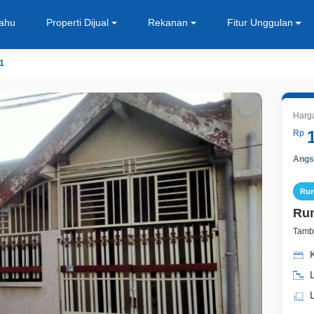
Tahu
Properti Dijual
Rekanan
Fitur Unggulan
1
Harg
Rp
Angsu
Ru
Rum
Tamb
K
L