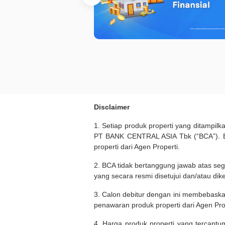
Disclaimer
1. Setiap produk properti yang ditampil
PT BANK CENTRAL ASIA Tbk (“BCA”). BC
properti dari Agen Properti.
2. BCA tidak bertanggung jawab atas seg
yang secara resmi disetujui dan/atau dik
3. Calon debitur dengan ini membebask
penawaran produk properti dari Agen Pro
4. Harga produk properti yang tercantu