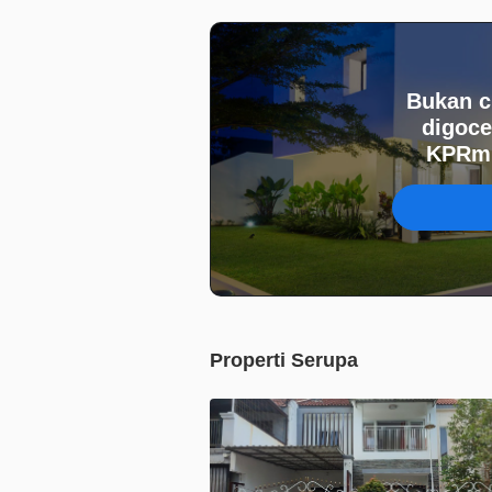
Bukan c
digoce
KPRmu
Properti Serupa