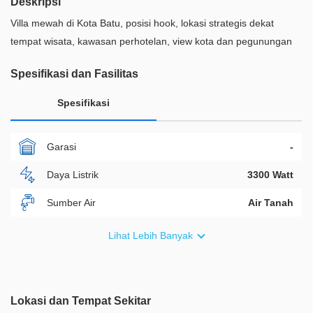
Deskripsi
Villa mewah di Kota Batu, posisi hook, lokasi strategis dekat
tempat wisata, kawasan perhotelan, view kota dan pegunungan
Spesifikasi dan Fasilitas
Spesifikasi
Garasi
-
Daya Listrik
3300 Watt
Sumber Air
Air Tanah
Furnish
Non Furnished
Lihat Lebih Banyak
Akses Bisa Dilewati
2 Mobil
Legalitas
SHM
Lokasi dan Tempat Sekitar