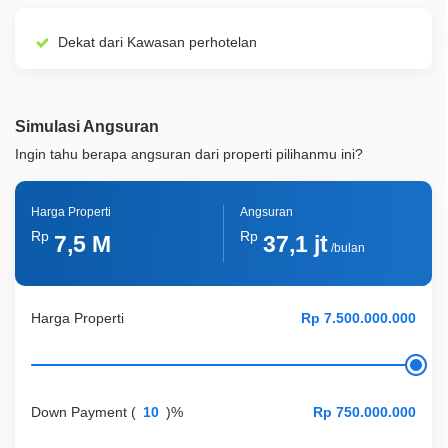
ID Properti
A00698
Lainnya
Balkon View 360?
Dekat dari Kawasan perhotelan
Lainnya
Gazebo Untuk Bbq Area
Lainnya
Kolam Renang Pribadi
Simulasi Angsuran
Ingin tahu berapa angsuran dari properti pilihanmu ini?
Harga Properti
Angsuran
Rp
Rp
7,5 M
37,1 jt
/bulan
Harga Properti
Down Payment
(
)%