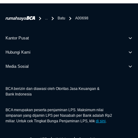
bertanggung jawab terhadap informasi yang rekanan
berikan selain yang bisa di verifikasi oleh BCA.
...
Batu
A00698
Kantor Pusat
Hubungi Kami
Media Sosial
BCA berizin dan diawasi oleh Otoritas Jasa Keuangan &
Bank Indonesia
BCA merupakan peserta penjaminan LPS. Maksimum nilai
simpanan yang dijamin LPS per Nasabah per Bank adalah Rp2
miliar. Untuk cek Tingkat Bunga Penjaminan LPS, klik
di sini
.