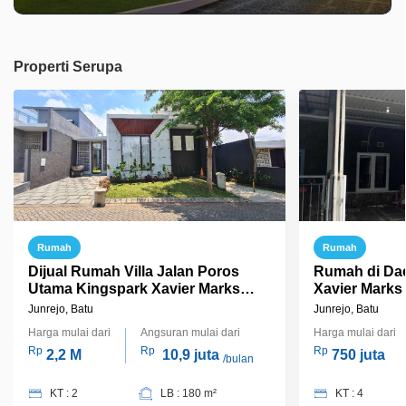
Properti Serupa
Rumah
Rumah
Dijual Rumah Villa Jalan Poros
Rumah di Da
Utama Kingspark Xavier Marks
Xavier Marks
Grande Malang
Junrejo, Batu
Junrejo, Batu
Harga mulai dari
Angsuran mulai dari
Harga mulai dari
Rp
Rp
Rp
2,2 M
10,9 juta
750 juta
/bulan
KT : 2
LB : 180 m²
KT : 4