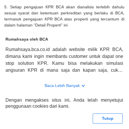
5. Setiap pengajuan KPR BCA akan dianalisis terlebih dahulu
sesuai syarat dan ketentuan perkreditan yang berlaku di BCA,
termasuk pengajuan KPR BCA atas properti yang tercantum di
dalam halaman “Detail Properti” ini
Rumahsaya oleh BCA
Rumahsaya.bca.co.id adalah website milik KPR BCA,
dimana kami ingin membantu customer untuk dapat one
stop solution KPR. Kamu bisa melakukan simulasi
angsuran KPR di mana saja dan kapan saja, cukup
kunjungi rumahsaya.bca.co.id. Jika membutuhkan
konsultasi mengenai KPR, maka ada layanan live chat
Baca Lebih Banyak
dengan Halo BCA yang siap membantu. Nah, tak hanya
memberikan keuntungan yang berlipat, persyaratan
Dengan mengakses situs ini, Anda telah menyetujui
pengajuan KPR BCA juga sangat mudah, kamu bisa cek
penggunaan cookies dari kami.
syaratnya di rumahsaya.bca.co.id. Apabila kamu bertanya
tentang properti disini BCA hanya sebagai pihak
Tutup
penghubung kamu dengan pihak lain, BCA tidak