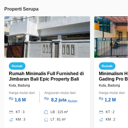
Properti Serupa
Rumah
Rumah
Rumah Minimalis Full Furnished di
Minimalism H
Jimbaran Bali Epic Property Bali
Gading Pro B
Kuta, Badung
Kuta, Badung
Harga mulai dari
Angsuran mulai dari
Harga mulai dari
Rp
Rp
Rp
1,6 M
8,2 juta
1,2 M
/bulan
KT : 3
LB : 115 m²
KT : 2
KM : 3
LT : 81 m²
KM : 2