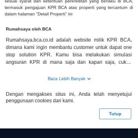
sesuai syarat dan ketentuan perkreditan yang berlaku di BCA,
termasuk pengajuan KPR BCA atas properti yang tercantum di
dalam halaman “Detail Properti” ini
Rumahsaya oleh BCA
Rumahsaya.bca.co.id adalah website milik KPR BCA,
dimana kami ingin membantu customer untuk dapat one
stop solution KPR. Kamu bisa melakukan simulasi
angsuran KPR di mana saja dan kapan saja, cukup
kunjungi rumahsaya.bca.co.id. Jika membutuhkan
konsultasi mengenai KPR, maka ada layanan live chat
Baca Lebih Banyak
dengan Halo BCA yang siap membantu. Nah, tak hanya
memberikan keuntungan yang berlipat, persyaratan
Dengan mengakses situs ini, Anda telah menyetujui
pengajuan KPR BCA juga sangat mudah, kamu bisa cek
penggunaan cookies dari kami.
syaratnya di rumahsaya.bca.co.id. Apabila kamu bertanya
tentang properti disini BCA hanya sebagai pihak
Tutup
penghubung kamu dengan pihak lain, BCA tidak
bertanggung jawab terhadap informasi yang rekanan
berikan selain yang bisa di verifikasi oleh BCA.