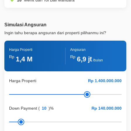
10
Menit dari Tol Bali Mandara
Simulasi Angsuran
Ingin tahu berapa angsuran dari properti pilihanmu ini?
Harga Properti
Angsuran
Rp
Rp
1,4 M
6,9 jt
/bulan
Harga Properti
Down Payment
(
)%