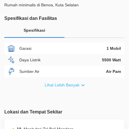
Rumah minimalis di Benoa, Kuta Selatan
Spesifikasi dan Fasilitas
Spesifikasi
Garasi
1 Mobil
Daya Listrik
5500 Watt
Sumber Air
Air Pam
Furnish
Semi Furnished
Lihat Lebih Banyak
Akses Bisa Dilewati
2 Mobil
Legalitas
SHM
Lokasi dan Tempat Sekitar
ID Properti
A01036