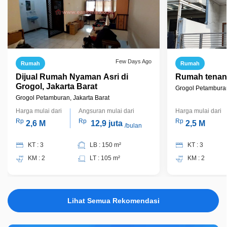
Few Days Ago
Rumah
Rumah
Dijual Rumah Nyaman Asri di
Rumah tenan
Grogol, Jakarta Barat
Grogol Petamburan
Grogol Petamburan, Jakarta Barat
Harga mulai dari
Angsuran mulai dari
Harga mulai dari
Rp
Rp
Rp
2,6 M
12,9 juta
2,5 M
/bulan
KT : 3
LB : 150 m²
KT : 3
KM : 2
LT : 105 m²
KM : 2
Lihat Semua Rekomendasi