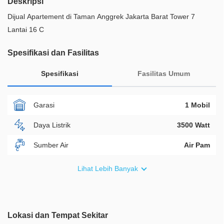
Deskripsi
Dijual Apartement di Taman Anggrek Jakarta Barat Tower 7
Lantai 16 C
Spesifikasi dan Fasilitas
Spesifikasi
Fasilitas Umum
Garasi
1 Mobil
Daya Listrik
3500 Watt
Sumber Air
Air Pam
Furnish
Semi Furnished
Lihat Lebih Banyak
Akses Bisa Dilewati
Lebih Dari 2 Mobil
Legalitas
HGB
Lokasi dan Tempat Sekitar