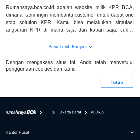
Rumahsaya.bca.co.id adalah website milik KPR BCA,
dimana kami ingin membantu customer untuk dapat one
stop solution KPR. Kamu bisa melakukan simulasi
angsuran KPR di mana saja dan kapan saja, cukup
kunjungi rumahsaya.bca.co.id. Jika membutuhkan
konsultasi mengenai KPR, maka ada layanan live chat
Baca Lebih Banyak
dengan Halo BCA yang siap membantu. Nah, tak hanya
memberikan keuntungan yang berlipat, persyaratan
Dengan mengakses situs ini, Anda telah menyetujui
pengajuan KPR BCA juga sangat mudah, kamu bisa cek
penggunaan cookies dari kami.
syaratnya di rumahsaya.bca.co.id. Apabila kamu bertanya
tentang properti disini BCA hanya sebagai pihak
Tutup
penghubung kamu dengan pihak lain, BCA tidak
bertanggung jawab terhadap informasi yang rekanan
berikan selain yang bisa di verifikasi oleh BCA.
...
Jakarta Barat
A00619
Kantor Pusat