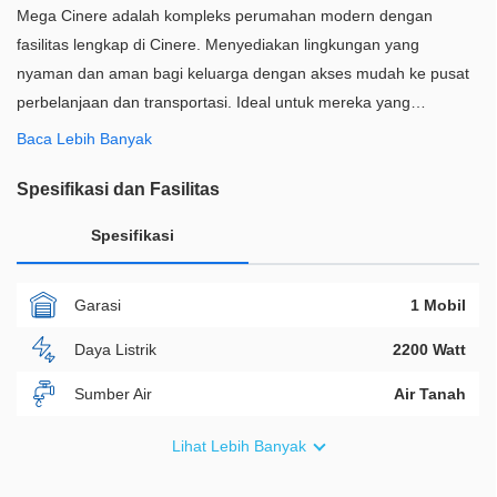
Mega Cinere adalah kompleks perumahan modern dengan
fasilitas lengkap di Cinere. Menyediakan lingkungan yang
nyaman dan aman bagi keluarga dengan akses mudah ke pusat
perbelanjaan dan transportasi. Ideal untuk mereka yang
menginginkan gaya hidup perkotaan yang terjangkau dan
Baca Lebih Banyak
terintegrasi.
Spesifikasi dan Fasilitas
Spesifikasi
Garasi
1 Mobil
Daya Listrik
2200 Watt
Sumber Air
Air Tanah
Furnish
Semi Furnished
Lihat Lebih Banyak
Akses Bisa Dilewati
2 Mobil