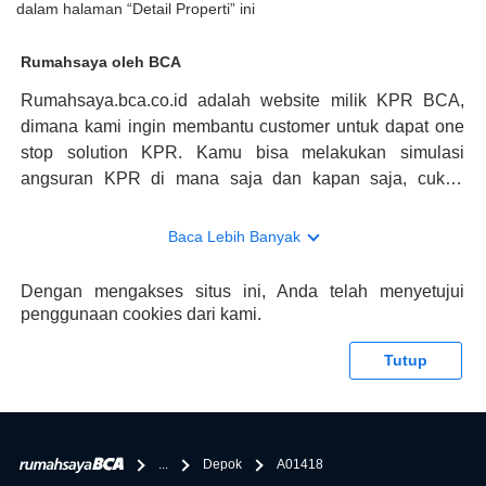
dalam halaman “Detail Properti” ini
Rumahsaya oleh BCA
Rumahsaya.bca.co.id adalah website milik KPR BCA,
dimana kami ingin membantu customer untuk dapat one
stop solution KPR. Kamu bisa melakukan simulasi
angsuran KPR di mana saja dan kapan saja, cukup
kunjungi rumahsaya.bca.co.id. Jika membutuhkan
konsultasi mengenai KPR, maka ada layanan live chat
Baca Lebih Banyak
dengan Halo BCA yang siap membantu. Nah, tak hanya
memberikan keuntungan yang berlipat, persyaratan
Dengan mengakses situs ini, Anda telah menyetujui
pengajuan KPR BCA juga sangat mudah, kamu bisa cek
penggunaan cookies dari kami.
syaratnya di rumahsaya.bca.co.id. Apabila kamu bertanya
tentang properti disini BCA hanya sebagai pihak
Tutup
penghubung kamu dengan pihak lain, BCA tidak
bertanggung jawab terhadap informasi yang rekanan
berikan selain yang bisa di verifikasi oleh BCA.
...
Depok
A01418