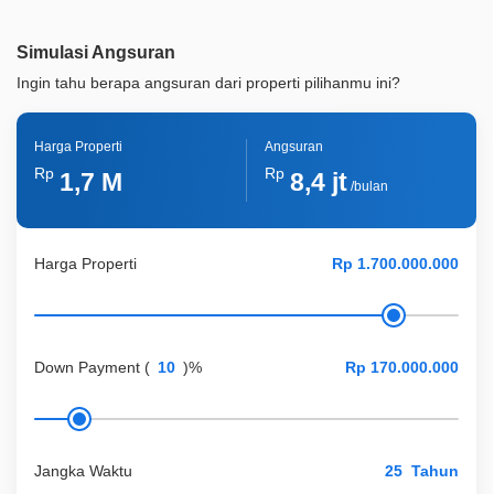
Legalitas
SHM
Simulasi Angsuran
ID Properti
A01418
Ingin tahu berapa angsuran dari properti pilihanmu ini?
Harga Properti
Angsuran
Rp
Rp
1,7 M
8,4 jt
/bulan
Harga Properti
Down Payment
(
)%
Jangka Waktu
Tahun