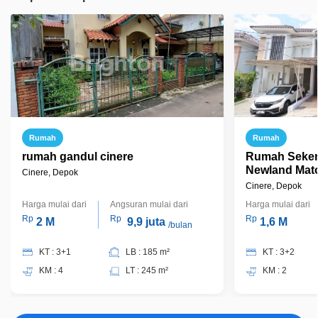
Rumah
Rumah
rumah gandul cinere
Rumah Seken
Newland Mato
Cinere, Depok
Bisa KPR Ter
Cinere, Depok
Harga mulai dari
Angsuran mulai dari
Harga mulai dari
Rp
Rp
Rp
2 M
9,9 juta
1,6 M
/bulan
KT : 3+1
LB : 185 m²
KT : 3+2
KM : 4
LT : 245 m²
KM : 2