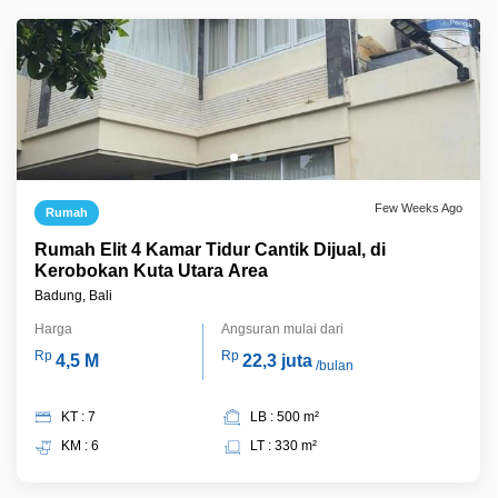
Few Weeks Ago
Rumah
Rumah Elit 4 Kamar Tidur Cantik Dijual, di
Kerobokan Kuta Utara Area
Badung, Bali
Harga
Angsuran mulai dari
Rp
Rp
4,5 M
22,3 juta
/bulan
KT : 7
LB : 500 m²
KM : 6
LT : 330 m²