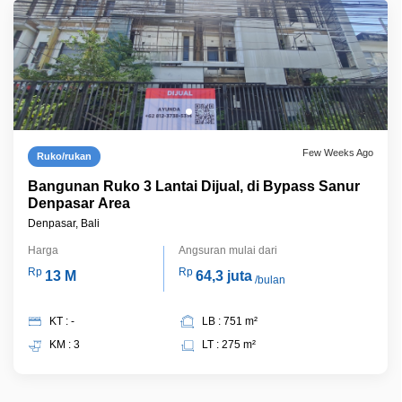
Few Weeks Ago
Ruko/rukan
Bangunan Ruko 3 Lantai Dijual, di Bypass Sanur
Denpasar Area
Denpasar, Bali
Harga
Angsuran mulai dari
Rp
Rp
13 M
64,3 juta
/bulan
KT : -
LB : 751 m²
KM : 3
LT : 275 m²