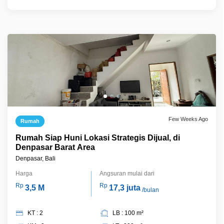
Few Weeks Ago
Rumah
Rumah Siap Huni Lokasi Strategis Dijual, di
Denpasar Barat Area
Denpasar, Bali
Harga
Angsuran mulai dari
Rp
Rp
3,5 M
17,3 juta
/bulan
KT : 2
LB : 100 m²