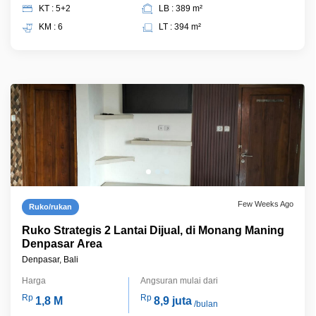
KT : 5+2
LB : 389 m²
KM : 6
LT : 394 m²
Few Weeks Ago
Ruko/rukan
Ruko Strategis 2 Lantai Dijual, di Monang Maning
Denpasar Area
Denpasar, Bali
Harga
Angsuran mulai dari
Rp
Rp
1,8 M
8,9 juta
/bulan