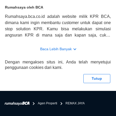
Rumahsaya oleh BCA
Rumahsaya.bca.co.id adalah website milik KPR BCA,
dimana kami ingin membantu customer untuk dapat one
stop solution KPR. Kamu bisa melakukan simulasi
angsuran KPR di mana saja dan kapan saja, cukup
kunjungi rumahsaya.bca.co.id. Jika membutuhkan
konsultasi mengenai KPR, maka ada layanan live chat
Baca Lebih Banyak
dengan Halo BCA yang siap membantu. Nah, tak hanya
memberikan keuntungan yang berlipat, persyaratan
Dengan mengakses situs ini, Anda telah menyetujui
pengajuan KPR BCA juga sangat mudah, kamu bisa cek
penggunaan cookies dari kami.
syaratnya di rumahsaya.bca.co.id. Apabila kamu bertanya
tentang properti disini BCA hanya sebagai pihak
Tutup
penghubung kamu dengan pihak lain, BCA tidak
bertanggung jawab terhadap informasi yang rekanan
berikan selain yang bisa di verifikasi oleh BCA.
Agen Properti
REMAX JAYA