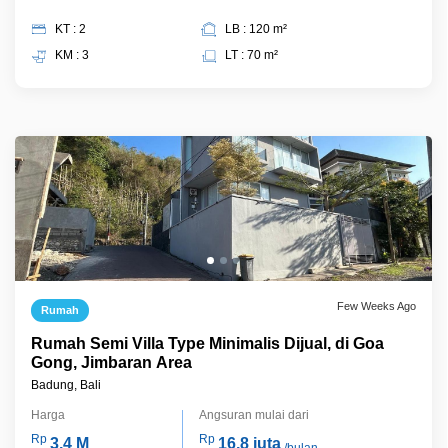
KT : 2
LB : 120 m²
KM : 3
LT : 70 m²
Few Weeks Ago
Rumah
Rumah Semi Villa Type Minimalis Dijual, di Goa
Gong, Jimbaran Area
Badung, Bali
Harga
Angsuran mulai dari
Rp
Rp
3,4 M
16,8 juta