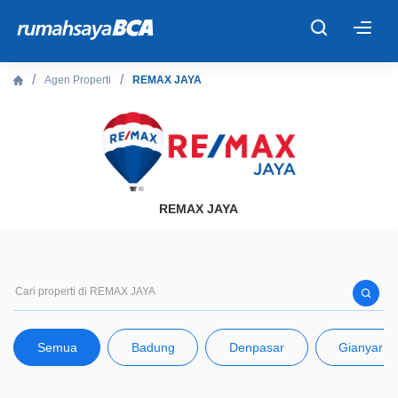
×
Agen Properti
REMAX JAYA
Beranda
Cari Tahu
Properti Dijual
REMAX JAYA
Rekanan
Fitur Unggulan
Semua
Badung
Denpasar
Gianyar
© 2026 PT Bank Central Asia Tbk