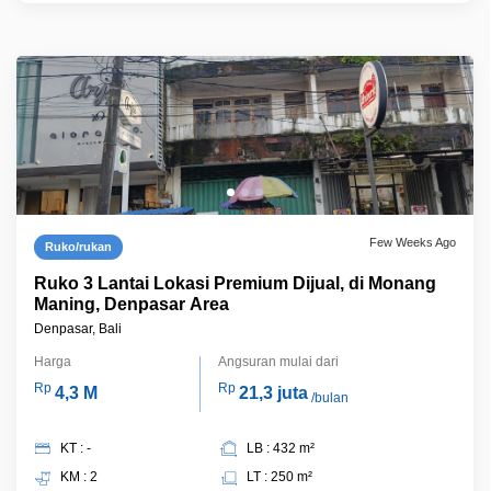
Few Weeks Ago
Ruko/rukan
Ruko 3 Lantai Lokasi Premium Dijual, di Monang
Maning, Denpasar Area
Denpasar, Bali
Harga
Angsuran mulai dari
Rp
Rp
4,3 M
21,3 juta
/bulan
KT : -
LB : 432 m²
KM : 2
LT : 250 m²