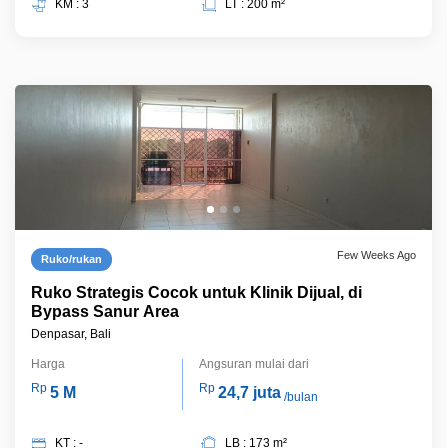
KM : 3
LT : 200 m²
Few Weeks Ago
Ruko/rukan
Ruko Strategis Cocok untuk Klinik Dijual, di
Bypass Sanur Area
Denpasar, Bali
Harga
Angsuran mulai dari
Rp
Rp
5 M
24,7 juta
/bulan
KT : -
LB : 173 m²