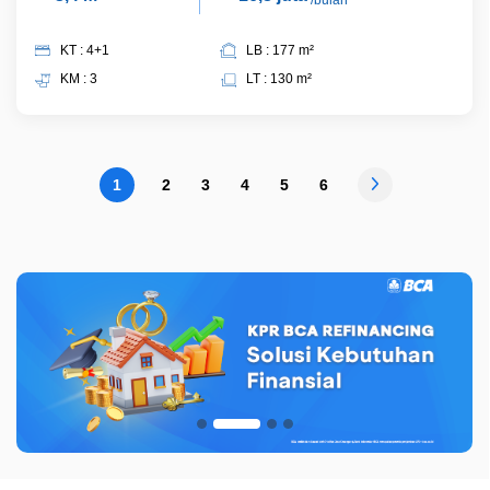
/bulan
KT : 4+1
LB : 177 m²
KM : 3
LT : 130 m²
1
2
3
4
5
6