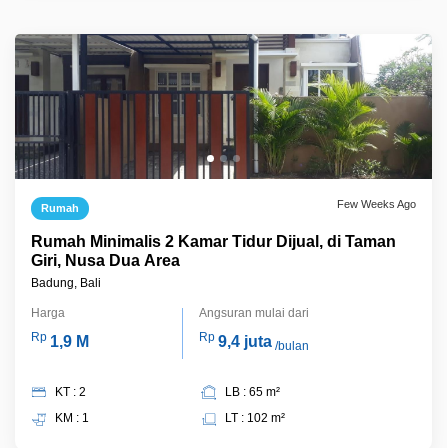
Few Weeks Ago
Rumah
Rumah Minimalis 2 Kamar Tidur Dijual, di Taman
Giri, Nusa Dua Area
Badung, Bali
Harga
Angsuran mulai dari
Rp
Rp
1,9 M
9,4 juta
/bulan
KT : 2
LB : 65 m²
KM : 1
LT : 102 m²