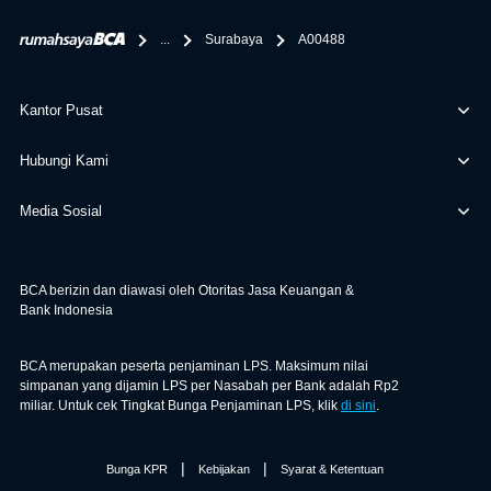
berikan selain yang bisa di verifikasi oleh BCA.
...
Surabaya
A00488
Kantor Pusat
Hubungi Kami
Media Sosial
BCA berizin dan diawasi oleh Otoritas Jasa Keuangan &
Bank Indonesia
BCA merupakan peserta penjaminan LPS. Maksimum nilai
simpanan yang dijamin LPS per Nasabah per Bank adalah Rp2
miliar. Untuk cek Tingkat Bunga Penjaminan LPS, klik
di sini
.
|
|
Bunga KPR
Kebijakan
Syarat & Ketentuan