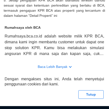
5. Setiap pengajuan KPR BCA akan dianalisis terlebih dahulu
sesuai syarat dan ketentuan perkreditan yang berlaku di BCA,
termasuk pengajuan KPR BCA atas properti yang tercantum di
dalam halaman “Detail Properti” ini
Rumahsaya oleh BCA
Rumahsaya.bca.co.id adalah website milik KPR BCA,
dimana kami ingin membantu customer untuk dapat one
stop solution KPR. Kamu bisa melakukan simulasi
angsuran KPR di mana saja dan kapan saja, cukup
kunjungi rumahsaya.bca.co.id. Jika membutuhkan
konsultasi mengenai KPR, maka ada layanan live chat
Baca Lebih Banyak
dengan Halo BCA yang siap membantu. Nah, tak hanya
memberikan keuntungan yang berlipat, persyaratan
Dengan mengakses situs ini, Anda telah menyetujui
pengajuan KPR BCA juga sangat mudah, kamu bisa cek
penggunaan cookies dari kami.
syaratnya di rumahsaya.bca.co.id. Apabila kamu bertanya
tentang properti disini BCA hanya sebagai pihak
Tutup
penghubung kamu dengan pihak lain, BCA tidak
bertanggung jawab terhadap informasi yang rekanan