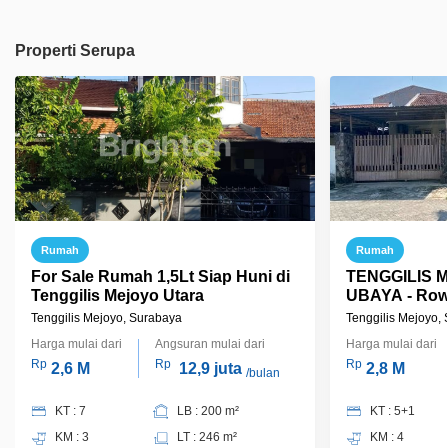
Properti Serupa
Rumah
Rumah
For Sale Rumah 1,5Lt Siap Huni di
TENGGILIS 
Tenggilis Mejoyo Utara
UBAYA - Row 
Hitung Tana
Tenggilis Mejoyo, Surabaya
Tenggilis Mejoyo,
Harga mulai dari
Angsuran mulai dari
Harga mulai dari
Rp
Rp
Rp
2,6 M
12,9 juta
2,8 M
/bulan
KT : 7
LB : 200 m²
KT : 5+1
KM : 3
LT : 246 m²
KM : 4