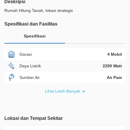
Deskripsi
Rumah Hitung Tanah, lokasi strategis
Spesifikasi dan Fasilitas
Spesifikasi
Garasi
4 Mobil
Daya Listrik
2200 Watt
Sumber Air
Air Pam
Furnish
Non Furnished
Lihat Lebih Banyak
Akses Bisa Dilewati
Lebih Dari 2 Mobil
Legalitas
SHM
Lokasi dan Tempat Sekitar
ID Properti
A00488