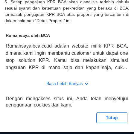
5. Setiap pengajuan KPR BCA akan dianalisis terlebih dahulu
sesuai syarat dan ketentuan perkreditan yang berlaku di BCA,
termasuk pengajuan KPR BCA atas properti yang tercantum di
dalam halaman “Detail Properti” ini
Rumahsaya oleh BCA
Rumahsaya.bca.co.id adalah website milik KPR BCA,
dimana kami ingin membantu customer untuk dapat one
stop solution KPR. Kamu bisa melakukan simulasi
angsuran KPR di mana saja dan kapan saja, cukup
kunjungi rumahsaya.bca.co.id. Jika membutuhkan
konsultasi mengenai KPR, maka ada layanan live chat
Baca Lebih Banyak
dengan Halo BCA yang siap membantu. Nah, tak hanya
memberikan keuntungan yang berlipat, persyaratan
Dengan mengakses situs ini, Anda telah menyetujui
pengajuan KPR BCA juga sangat mudah, kamu bisa cek
penggunaan cookies dari kami.
syaratnya di rumahsaya.bca.co.id. Apabila kamu bertanya
tentang properti disini BCA hanya sebagai pihak
Tutup
penghubung kamu dengan pihak lain, BCA tidak
bertanggung jawab terhadap informasi yang rekanan