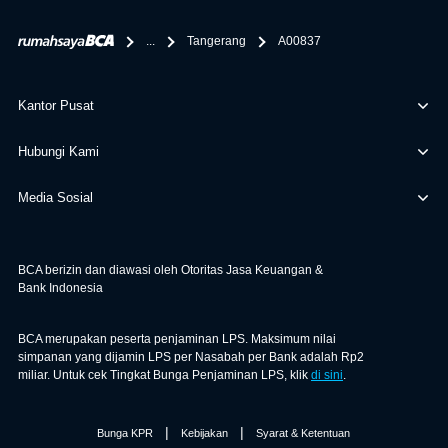
berikan selain yang bisa di verifikasi oleh BCA.
...
Tangerang
A00837
Kantor Pusat
Hubungi Kami
Media Sosial
BCA berizin dan diawasi oleh Otoritas Jasa Keuangan &
Bank Indonesia
BCA merupakan peserta penjaminan LPS. Maksimum nilai
simpanan yang dijamin LPS per Nasabah per Bank adalah Rp2
miliar. Untuk cek Tingkat Bunga Penjaminan LPS, klik
di sini
.
|
|
Bunga KPR
Kebijakan
Syarat & Ketentuan