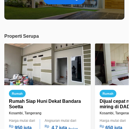
Properti Serupa
Rumah
Rumah
Rumah Siap Huni Dekat Bandara
Dijual cepat
Soetta
miring di D
Kosambi, Tangerang
Kosambi, Tangera
Harga mulai dari
Angsuran mulai dari
Harga mulai dari
Rp
Rp
Rp
950 juta
4,7 juta
650 juta