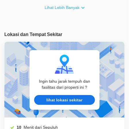
Furnish
Non Furnished
Lihat Lebih Banyak
Akses Bisa Dilewati
2 Mobil
Legalitas
HGB
Lokasi dan Tempat Sekitar
ID Properti
A02799
Ingin tahu jarak tempuh dan
fasilitas dari properti ini ?
lihat lokasi sekitar
10
Menit dari Sepuluh