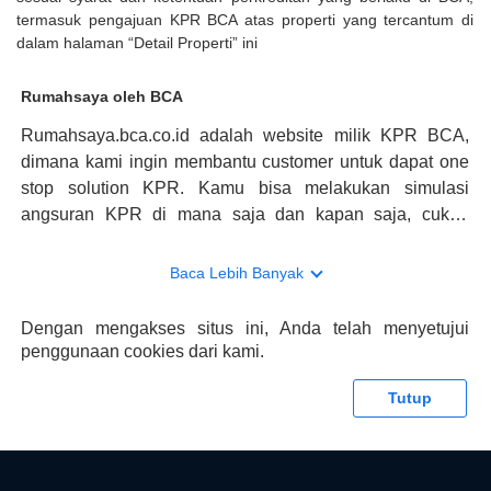
termasuk pengajuan KPR BCA atas properti yang tercantum di
dalam halaman “Detail Properti” ini
Rumahsaya oleh BCA
Rumahsaya.bca.co.id adalah website milik KPR BCA,
dimana kami ingin membantu customer untuk dapat one
stop solution KPR. Kamu bisa melakukan simulasi
angsuran KPR di mana saja dan kapan saja, cukup
kunjungi rumahsaya.bca.co.id. Jika membutuhkan
konsultasi mengenai KPR, maka ada layanan live chat
Baca Lebih Banyak
dengan Halo BCA yang siap membantu. Nah, tak hanya
memberikan keuntungan yang berlipat, persyaratan
Dengan mengakses situs ini, Anda telah menyetujui
pengajuan KPR BCA juga sangat mudah, kamu bisa cek
penggunaan cookies dari kami.
syaratnya di rumahsaya.bca.co.id. Apabila kamu bertanya
tentang properti disini BCA hanya sebagai pihak
Tutup
penghubung kamu dengan pihak lain, BCA tidak
bertanggung jawab terhadap informasi yang rekanan
berikan selain yang bisa di verifikasi oleh BCA.