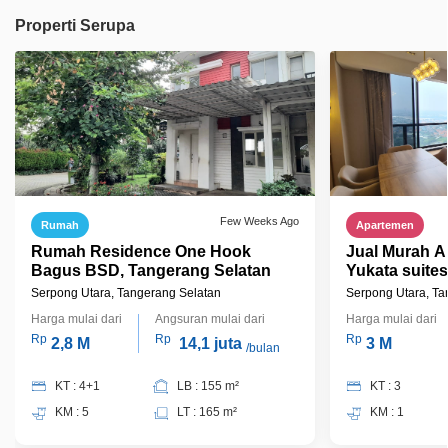
Properti Serupa
Few Weeks Ago
Rumah
Apartemen
Rumah Residence One Hook
Jual Murah A
Bagus BSD, Tangerang Selatan
Yukata suite
Serpong Utara, Tangerang Selatan
Serpong Utara, Ta
Harga mulai dari
Angsuran mulai dari
Harga mulai dari
Rp
Rp
Rp
2,8 M
14,1 juta
3 M
/bulan
KT : 4+1
LB : 155 m²
KT : 3
KM : 5
LT : 165 m²
KM : 1