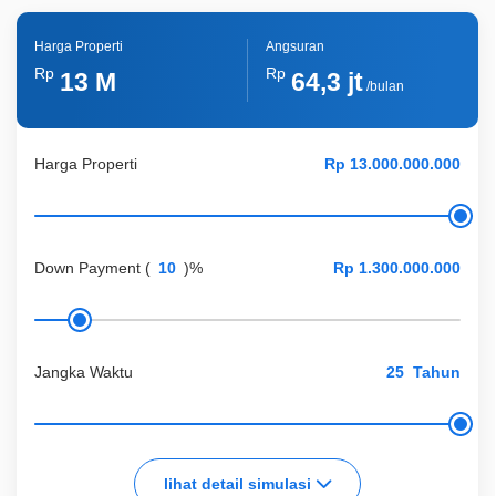
Lainnya
Kolam Renang Pribadi
Harga Properti
Angsuran
Rp
Rp
13 M
64,3 jt
/bulan
Harga Properti
Down Payment
(
)%
Jangka Waktu
Tahun
lihat detail simulasi