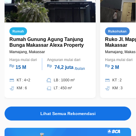
Rumah
Ruko/rukan
Rumah Gunung Agung Tanjung
Ruko Jl. Ma
Bunga Makassar Alexa Property
Makassar
Mamajang, Makassar
Mamajang, Makas
Harga mulai dari
Angsuran mulai dari
Harga mulai dari
Rp
Rp
Rp
15 M
74,2 juta
2 M
/bulan
KT : 4+2
LB : 1000 m²
KT : 2
KM : 6
LT : 450 m²
KM : 3
Lihat Semua Rekomendasi