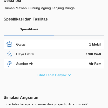
Deskripsi
Rumah Mewah Gunung Agung Tanjung Bunga
Spesifikasi dan Fasilitas
Spesifikasi
Garasi
1 Mobil
Daya Listrik
7700 Watt
Sumber Air
Air Pam
Furnish
Semi Furnished
Lihat Lebih Banyak
Akses Bisa Dilewati
Lebih Dari 2 Mobil
Legalitas
SHM
Simulasi Angsuran
ID Properti
A00429
Ingin tahu berapa angsuran dari properti pilihanmu ini?