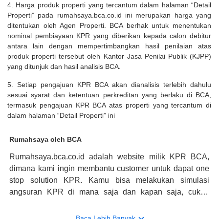
4. Harga produk properti yang tercantum dalam halaman “Detail
Properti” pada rumahsaya.bca.co.id ini merupakan harga yang
ditentukan oleh Agen Properti. BCA berhak untuk menentukan
nominal pembiayaan KPR yang diberikan kepada calon debitur
antara lain dengan mempertimbangkan hasil penilaian atas
produk properti tersebut oleh Kantor Jasa Penilai Publik (KJPP)
yang ditunjuk dan hasil analisis BCA.
5. Setiap pengajuan KPR BCA akan dianalisis terlebih dahulu
sesuai syarat dan ketentuan perkreditan yang berlaku di BCA,
termasuk pengajuan KPR BCA atas properti yang tercantum di
dalam halaman “Detail Properti” ini
Rumahsaya oleh BCA
Rumahsaya.bca.co.id adalah website milik KPR BCA,
dimana kami ingin membantu customer untuk dapat one
stop solution KPR. Kamu bisa melakukan simulasi
angsuran KPR di mana saja dan kapan saja, cukup
kunjungi rumahsaya.bca.co.id. Jika membutuhkan
konsultasi mengenai KPR, maka ada layanan live chat
Baca Lebih Banyak