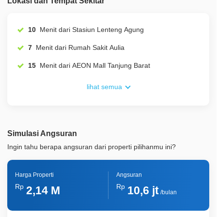
Lokasi dan Tempat Sekitar
ID Properti
A01284
Lainnya
Taman Pribadi
10
Menit dari Stasiun Lenteng Agung
7
Menit dari Rumah Sakit Aulia
15
Menit dari AEON Mall Tanjung Barat
lihat semua
Simulasi Angsuran
Ingin tahu berapa angsuran dari properti pilihanmu ini?
Harga Properti
Angsuran
Rp
Rp
2,14 M
10,6 jt
/bulan