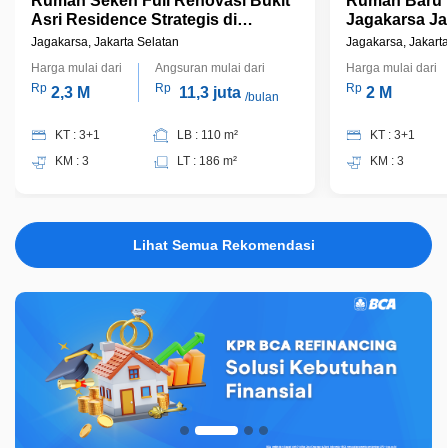
Rumah Seken Full Renovasi Bukit
Rumah Baru 
Asri Residence Strategis di
Jagakarsa Ja
Jagakarsa Bisa KPR Terima Jadi,
Huni Full Fu
Jagakarsa, Jakarta Selatan
Jagakarsa, Jakart
J12770
Harga mulai dari
Angsuran mulai dari
Harga mulai dari
Rp
Rp
Rp
2,3 M
11,3 juta
2 M
/bulan
KT : 3+1
LB : 110 m²
KT : 3+1
KM : 3
LT : 186 m²
KM : 3
Lihat Semua Rekomendasi