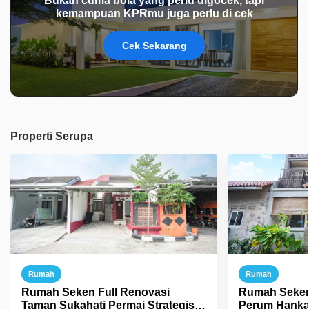
Bukan cuma bola yang perlu digocek, tapi
kemampuan KPRmu juga perlu di cek
Cek Sekarang
Properti Serupa
Rumah
Rumah
Rumah Seken Full Renovasi
Rumah Seken
Taman Sukahati Permai Strategis
Perum Hankam