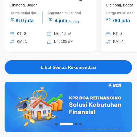
di Cibinong Bisa KPR Terima Jadi,
Cibinong Bis
Cibinong, Bogor
Cibinong, Bogor
J9955
J11223
Harga mulai dari
Angsuran mulai dari
Harga mulai dari
Rp
Rp
Rp
810 juta
4 juta
780 juta
/bulan
KT : 2
LB : 45 m²
KT : 3
KM : 1
LT : 105 m²
KM : 4
Lihat Semua Rekomendasi