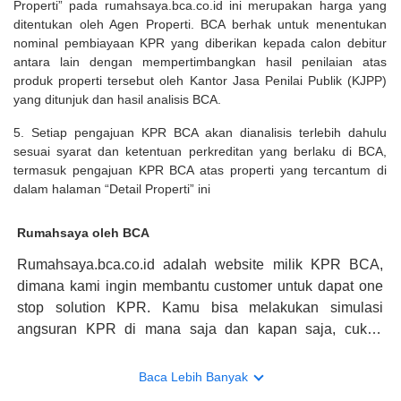
Properti” pada rumahsaya.bca.co.id ini merupakan harga yang
ditentukan oleh Agen Properti. BCA berhak untuk menentukan
nominal pembiayaan KPR yang diberikan kepada calon debitur
antara lain dengan mempertimbangkan hasil penilaian atas
produk properti tersebut oleh Kantor Jasa Penilai Publik (KJPP)
yang ditunjuk dan hasil analisis BCA.
5. Setiap pengajuan KPR BCA akan dianalisis terlebih dahulu
sesuai syarat dan ketentuan perkreditan yang berlaku di BCA,
termasuk pengajuan KPR BCA atas properti yang tercantum di
dalam halaman “Detail Properti” ini
Rumahsaya oleh BCA
Rumahsaya.bca.co.id adalah website milik KPR BCA,
dimana kami ingin membantu customer untuk dapat one
stop solution KPR. Kamu bisa melakukan simulasi
angsuran KPR di mana saja dan kapan saja, cukup
kunjungi rumahsaya.bca.co.id. Jika membutuhkan
konsultasi mengenai KPR, maka ada layanan live chat
Baca Lebih Banyak
dengan Halo BCA yang siap membantu. Nah, tak hanya