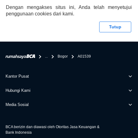
memberikan keuntungan yang berlipat, persyaratan
Dengan mengakses situs ini, Anda telah menyetujui
pengajuan KPR BCA juga sangat mudah, kamu bisa cek
penggunaan cookies dari kami.
syaratnya di rumahsaya.bca.co.id. Apabila kamu bertanya
tentang properti disini BCA hanya sebagai pihak
Tutup
penghubung kamu dengan pihak lain, BCA tidak
bertanggung jawab terhadap informasi yang rekanan
berikan selain yang bisa di verifikasi oleh BCA.
...
Bogor
A01539
Kantor Pusat
Hubungi Kami
Media Sosial
BCA berizin dan diawasi oleh Otoritas Jasa Keuangan &
Bank Indonesia