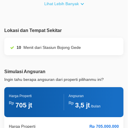
Furnish
Fully Furnished
Lihat Lebih Banyak
Akses Bisa Dilewati
1 Mobil
Legalitas
SHM
Lokasi dan Tempat Sekitar
ID Properti
A01539
Lainnya
Taman Pribadi
10
Menit dari Stasiun Bojong Gede
Simulasi Angsuran
Ingin tahu berapa angsuran dari properti pilihanmu ini?
Harga Properti
Angsuran
Rp
Rp
705 jt
3,5 jt
/bulan
Harga Properti