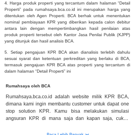
4. Harga produk properti yang tercantum dalam halaman “Detail
Properti” pada rumahsaya.bca.co.id ini merupakan harga yang
ditentukan oleh Agen Properti. BCA berhak untuk menentukan
nominal pembiayaan KPR yang diberikan kepada calon debitur
antara lain dengan mempertimbangkan hasil penilaian atas
produk properti tersebut oleh Kantor Jasa Penilai Publik (KJPP)
yang ditunjuk dan hasil analisis BCA.
5. Setiap pengajuan KPR BCA akan dianalisis terlebih dahulu
sesuai syarat dan ketentuan perkreditan yang berlaku di BCA,
termasuk pengajuan KPR BCA atas properti yang tercantum di
dalam halaman “Detail Properti” ini
Rumahsaya oleh BCA
Rumahsaya.bca.co.id adalah website milik KPR BCA,
dimana kami ingin membantu customer untuk dapat one
stop solution KPR. Kamu bisa melakukan simulasi
angsuran KPR di mana saja dan kapan saja, cukup
kunjungi rumahsaya.bca.co.id. Jika membutuhkan
konsultasi mengenai KPR, maka ada layanan live chat
Baca Lebih Banyak