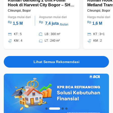
Rumah Gandeng 2 Unit Posisi
Rumah Hook 
Hook di Harvest City Bogor – SHM,
Metland Tran
LT 240 m², Cocok untuk Hunian &
Cileungsi, Bogor
Cileungsi, Bogor
Investasi
Harga mulai dari
Angsuran mulai dari
Harga mulai dari
Rp
Rp
Rp
1,5 M
7,4 juta
1,6 M
/bulan
KT : 5
LB : 300 m²
KT : 3+1
KM : 4
LT : 240 m²
KM : 2
Lihat Semua Rekomendasi