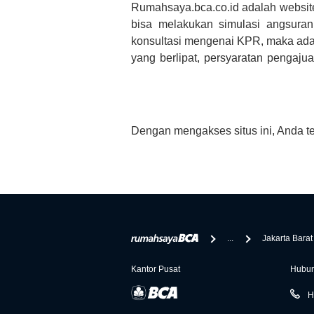
Rumahsaya.bca.co.id adalah websit
bisa melakukan simulasi angsura
konsultasi mengenai KPR, maka ada
yang berlipat, persyaratan pengaj
bertanya tentang properti disini B
informasi yang rekanan berikan selai
Dengan mengakses situs ini, Anda t
...
Jakarta Barat
Kantor Pusat
Hubun
H