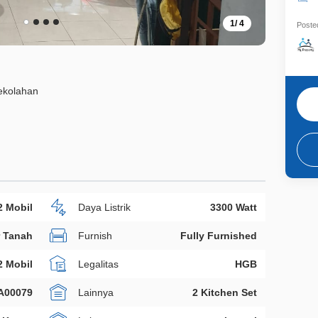
1
/
4
Posted
sekolahan
2 Mobil
Daya Listrik
3300 Watt
r Tanah
Furnish
Fully Furnished
2 Mobil
Legalitas
HGB
A00079
Lainnya
2 Kitchen Set