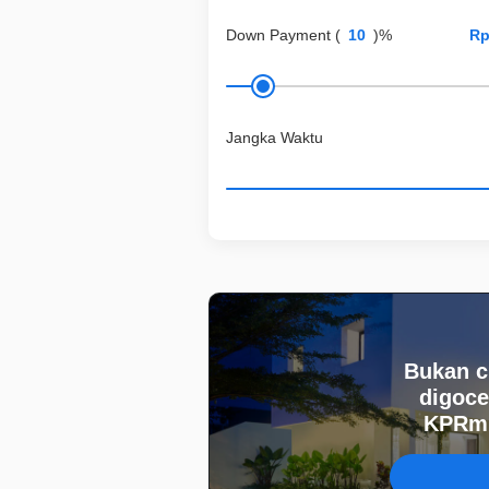
Down Payment
(
)%
Jangka Waktu
Bukan c
digoce
KPRmu