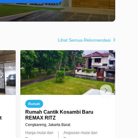
Lihat Semua Rekomendasi
Rumah
Ruma
Rumah Cantik Kosambi Baru
Ruma
t
REMAX RITZ
Kalid
Cengkareng, Jakarta Barat
Cengkar
Harga mulai dari
Angsuran mulai dari
Harga m