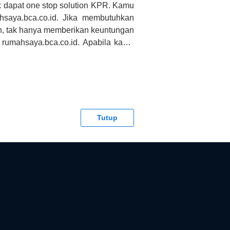
 dapat one stop solution KPR. Kamu
saya.bca.co.id. Jika membutuhkan
h, tak hanya memberikan keuntungan
 rumahsaya.bca.co.id. Apabila kamu
CA tidak bertanggung jawab terhadap
Tutup