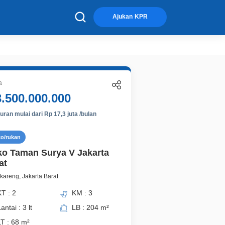
×
Ajukan KPR
a
3.500.000.000
ran mulai dari Rp 17,3 juta /bulan
ko/rukan
o Taman Surya V Jakarta
at
areng, Jakarta Barat
T : 2
KM : 3
antai : 3 lt
LB : 204 m²
LT : 68 m²