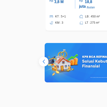
Rp
Rp
3,8 M
18,8
juta
/bulan
KT : 5+1
LB : 450 m²
KM : 3
LT : 275 m²