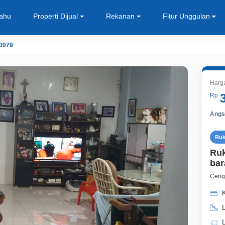
Tahu
Properti Dijual
Rekanan
Fitur Unggulan
0079
Harg
Rp
Angsu
Ru
Ruk
bar
Cengk
K
L