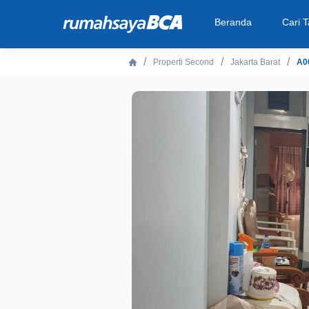
Beranda
Cari 
Properti Second
Jakarta Barat
A0
Beranda
Cari Tahu
Properti Dijual
Rekanan
Fitur Unggulan
© 2026 PT Bank Central Asia Tbk