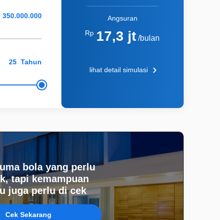
Angsuran
17,3 jt
Rp
/bulan
Tahun
lihat detail simulasi
uma bola yang perlu
k, tapi kemampuan
 juga perlu di cek
Cek Sekarang