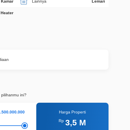
p Kamar
Lainnya
Lemari
 Heater
muliaan
 pilihanmu ini?
Harga Properti
3,5 M
Rp