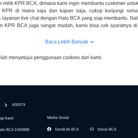
e milik KPR BCA, dimana kami ingin membantu customer untuk
n KPR di mana saja dan kapan saja, cukup kunjungi rumah
 layanan live chat dengan Halo BCA yang siap membantu. Na
uan KPR BCA juga sangat mudah, kamu bisa cek syaratnya di
CA hanya sebagai pihak penghubung kamu dengan pihak lain, B
n yang bisa di verifikasi oleh BCA.
Baca Lebih Banyak
elah menyetujui penggunaan cookies dari kami.
A00079
Media Sosial
gi Kami
GoodLife BCA
Solusi BCA
alo BCA 1500888