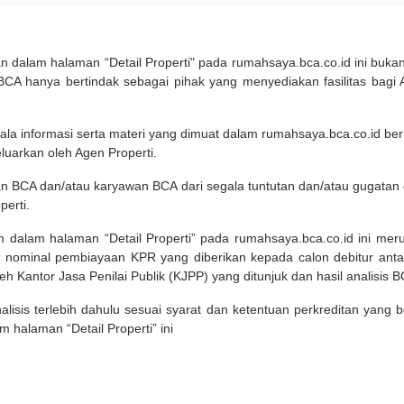
kan dalam halaman “Detail Properti" pada rumahsaya.bca.co.id ini b
A hanya bertindak sebagai pihak yang menyediakan fasilitas bagi 
ala informasi serta materi yang dimuat dalam rumahsaya.bca.co.id beri
eluarkan oleh Agen Properti.
an BCA dan/atau karyawan BCA dari segala tuntutan dan/atau gugata
perti.
m dalam halaman “Detail Properti” pada rumahsaya.bca.co.id ini me
 nominal pembiayaan KPR yang diberikan kepada calon debitur ant
leh Kantor Jasa Penilai Publik (KJPP) yang ditunjuk dan hasil analisis 
lisis terlebih dahulu sesuai syarat dan ketentuan perkreditan yang
m halaman “Detail Properti” ini