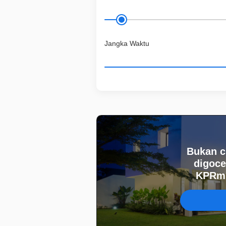
Jangka Waktu
Bukan c
digoce
KPRmu