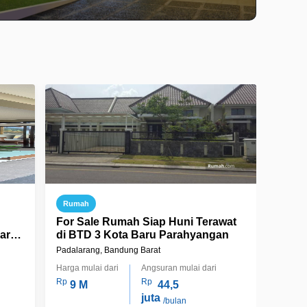
Rumah
For Sale Rumah Siap Huni Terawat
aru
di BTD 3 Kota Baru Parahyangan
Padalarang, Bandung Barat
Harga mulai dari
Angsuran mulai dari
Rp
Rp
9 M
44,5
juta
/bulan