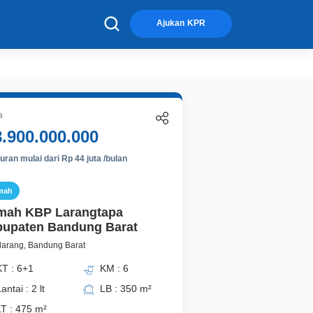
×
Ajukan KPR
a
8.900.000.000
ran mulai dari Rp 44 juta /bulan
mah
mah KBP Larangtapa
upaten Bandung Barat
larang, Bandung Barat
KT : 6+1
KM : 6
antai : 2 lt
LB : 350 m²
LT : 475 m²