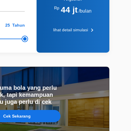
44 jt
Rp
/bulan
Tahun
lihat detail simulasi
uma bola yang perlu
k, tapi kemampuan
 juga perlu di cek
Cek Sekarang