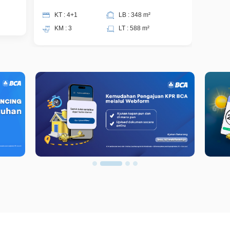
KT : 4+1
LB : 348 m²
KM : 3
LT : 588 m²