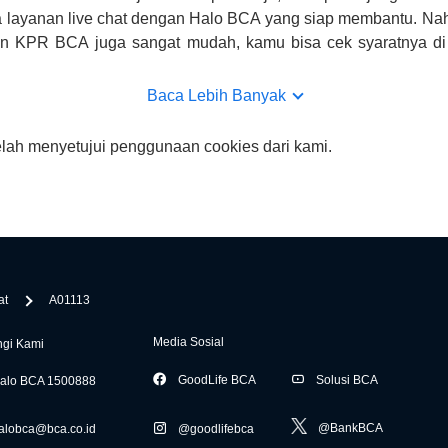
 layanan live chat dengan Halo BCA yang siap membantu. Na
uan KPR BCA juga sangat mudah, kamu bisa cek syaratnya di
CA hanya sebagai pihak penghubung kamu dengan pihak lain, B
n yang bisa di verifikasi oleh BCA.
Baca Lebih Banyak
elah menyetujui penggunaan cookies dari kami.
at
A01113
Media Sosial
gi Kami
GoodLife BCA
Solusi BCA
alo BCA 1500888
@BankBCA
alobca@bca.co.id
@goodlifebca