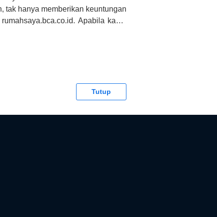
h, tak hanya memberikan keuntungan
 rumahsaya.bca.co.id. Apabila kamu
CA tidak bertanggung jawab terhadap
Tutup