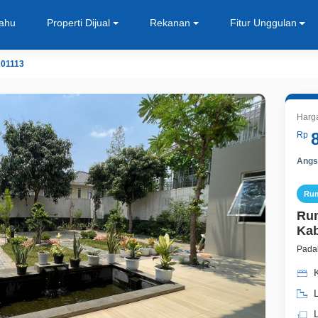
Tahu
Properti Dijual
Rekanan
Fitur Unggulan
01113
Harg
Rp
Angsu
Ru
Ru
Kab
Pada
L