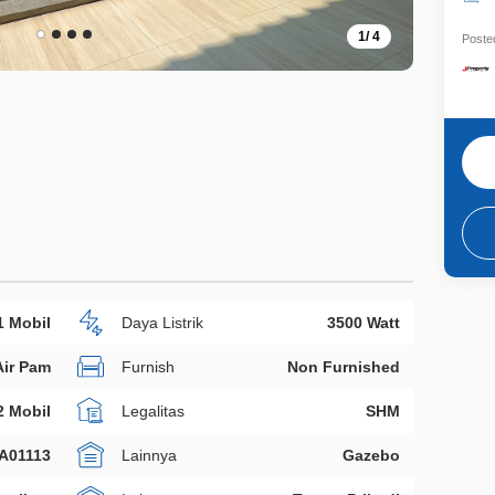
1
/
4
Posted
1 Mobil
Daya Listrik
3500 Watt
Air Pam
Furnish
Non Furnished
2 Mobil
Legalitas
SHM
A01113
Lainnya
Gazebo