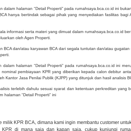
kan dalam halaman “Detail Properti" pada rumahsaya.bca.co.id ini b
A hanya bertindak sebagai pihak yang menyediakan fasilitas bagi 
ala informasi serta materi yang dimuat dalam rumahsaya.bca.co.id beri
eluarkan oleh Agen Properti.
an BCA dan/atau karyawan BCA dari segala tuntutan dan/atau gugata
perti.
m dalam halaman “Detail Properti” pada rumahsaya.bca.co.id ini me
 nominal pembiayaan KPR yang diberikan kepada calon debitur ant
leh Kantor Jasa Penilai Publik (KJPP) yang ditunjuk dan hasil analisis 
lisis terlebih dahulu sesuai syarat dan ketentuan perkreditan yang
m halaman “Detail Properti” ini
e milik KPR BCA, dimana kami ingin membantu customer untuk
n KPR di mana saja dan kapan saja, cukup kunjungi rumah