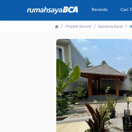
Beranda
Cari 
Properti Second
Bandung Barat
A
Beranda
Cari Tahu
Properti Dijual
Rekanan
Fitur Unggulan
© 2026 PT Bank Central Asia Tbk