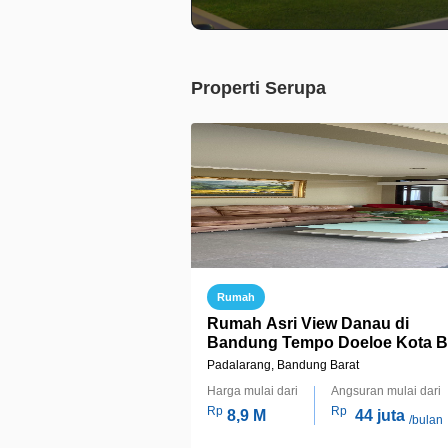
Properti Serupa
Rumah
Rumah Asri View Danau di
Bandung Tempo Doeloe Kota B
Parahyangan
Padalarang, Bandung Barat
Harga mulai dari
Angsuran mulai dari
Rp
Rp
8,9 M
44 juta
/bulan