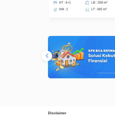
KT : 4+1
LB : 268 m²
KM : 2
LT : 485 m²
Disclaimer