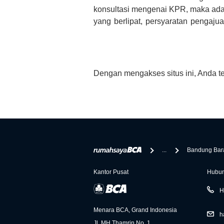
konsultasi mengenai KPR, maka ada
yang berlipat, persyaratan pengaj
bertanya tentang properti disini B
informasi yang rekanan berikan selai
Dengan mengakses situs ini, Anda t
...
Bandung Bar
Kantor Pusat
Hubun
H
Menara BCA, Grand Indonesia
h
Jl. MH Thamrin No. 1